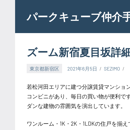
Skip
to
パークキューブ仲介
content
ズーム新宿夏目坂詳
東京都新宿区
2021年6月5日
SEZIMO
若松河田エリアに建つ分譲賃貸マンショ
コンビニがあり、毎日の買い物が便利で
ダンな建物の雰囲気を演出しています。
ワンルーム・1K・2K・1LDKの住戸を