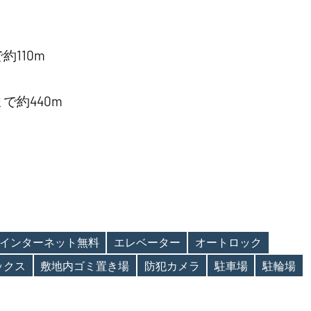
110m
で約440m
インターネット無料
エレベーター
オートロック
ックス
敷地内ゴミ置き場
防犯カメラ
駐車場
駐輪場