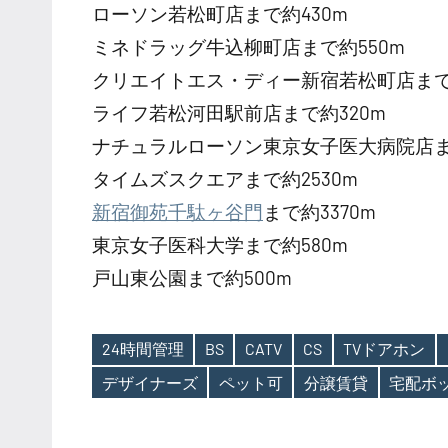
ローソン若松町店まで約430m
ミネドラッグ牛込柳町店まで約550m
クリエイトエス・ディー新宿若松町店まで約
ライフ若松河田駅前店まで約320m
ナチュラルローソン東京女子医大病院店ま
タイムズスクエアまで約2530m
新宿御苑千駄ヶ谷門
まで約3370m
東京女子医科大学まで約580m
戸山東公園まで約500m
24時間管理
BS
CATV
CS
TVドアホン
Tags
デザイナーズ
ペット可
分譲賃貸
宅配ボ