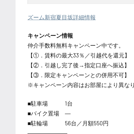
ズーム新宿夏目坂詳細情報
キャンペーン情報
仲介手数料無料
キャンペーン中です。
【①．賃料の最大33％／引越代を還元】
【②．引越し完了後→指定口座へ振込】
【③．限定キャンペーンとの併用不可】
※キャンペーン内容はお部屋により異な
■駐車場 1台
■バイク置場 ―
■駐輪場 56台／月額550円
―――――――