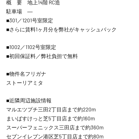
概 要 地上14階 RC造
駐車場 ―
■301／1201号室限定
■さらに賃料1ヶ月分を弊社がキャッシュバック
■1002／1102号室限定
■初回保証料／弊社負担で無料
■物件名フリガナ
ストーリアミタ
■近隣周辺施設情報
マルエツプチ三田2丁目店まで約220m
まいばすけっと芝5丁目店まで約160m
スーパーフェニックス三田店まで約360m
セブンイレブン港区芝5丁目店まで約80m