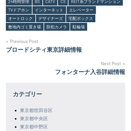
24時間管理
BS
CATV
CS
REIT系ブランドマンション
TVドアホン
インターネット
エレベーター
Tags
オートロック
デザイナーズ
宅配ボックス
敷地内ゴミ置き場
防犯カメラ
駐輪場
投
Previous Post
ブロードシティ東京詳細情報
稿
ナ
Next Post
フォンターナ入谷詳細情報
ビ
ゲ
カテゴリー
ー
シ
東京都世田谷区
東京都中央区
ョ
東京都中野区