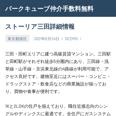
Skip
パークキューブ仲介手数料無料
to
content
ストーリア三田詳細情報
東京都港区
2021年6月24日
SEZIMO
三田・田町エリアに建つ高級賃貸マンション。三田駅
と田町駅がそれぞれ徒歩5分圏内にあり、三田線・浅
草線・山手線・京浜東北線の4路線が利用可能で、ア
クセス良好です。建物至近にはスーパー・コンビニ・
ドラッグストア・飲食店などの商業施設が揃ってお
り、買物や食事が便利です。
1Kと2LDKの住戸を揃えており、職住近接志向のシン
グルやディンクスに最適です。全住戸にガスシステム