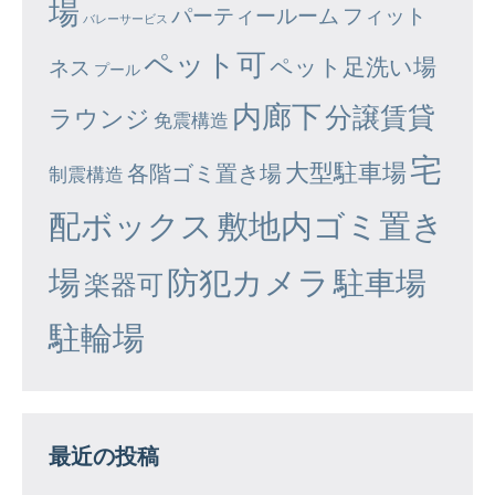
場
パーティールーム
フィット
バレーサービス
ペット可
ペット足洗い場
ネス
プール
内廊下
分譲賃貸
ラウンジ
免震構造
宅
大型駐車場
各階ゴミ置き場
制震構造
配ボックス
敷地内ゴミ置き
場
防犯カメラ
駐車場
楽器可
駐輪場
最近の投稿