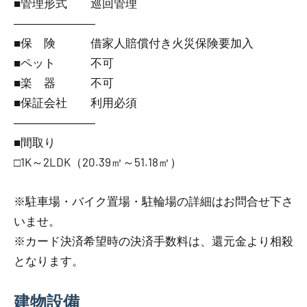
■管理形式 巡回管理
―――――――
■保 険 借家人賠償付き火災保険要加入
■ペット 不可
■楽 器 不可
■保証会社 利用必須
―――――――
■間取り
□1K～2LDK（20.39㎡～51.18㎡）
※駐車場・バイク置場・駐輪場の詳細はお問合せ下さ
いませ。
※カード決済希望時の決済手数料は、還元金より相殺
となります。
建物設備