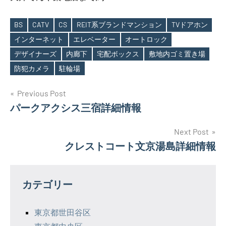
BS
CATV
CS
REIT系ブランドマンション
TVドアホン
インターネット
エレベーター
オートロック
Tags
デザイナーズ
内廊下
宅配ボックス
敷地内ゴミ置き場
防犯カメラ
駐輪場
投
Previous Post
パークアクシス三宿詳細情報
稿
ナ
Next Post
クレストコート文京湯島詳細情報
ビ
ゲ
カテゴリー
ー
シ
東京都世田谷区