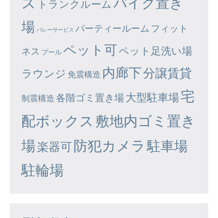
ズ
バイク置き
トランクルーム
場
パーティールーム
フィット
バレーサービス
ペット可
ペット足洗い場
ネス
プール
内廊下
分譲賃貸
ラウンジ
免震構造
宅
大型駐車場
各階ゴミ置き場
制震構造
配ボックス
敷地内ゴミ置き
場
防犯カメラ
駐車場
楽器可
駐輪場