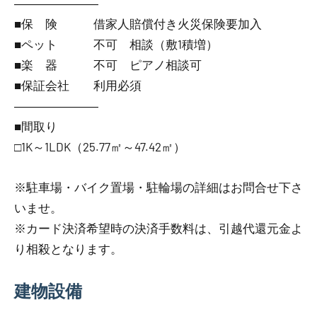
―――――――
■保 険 借家人賠償付き火災保険要加入
■ペット 不可 相談（敷1積増）
■楽 器 不可 ピアノ相談可
■保証会社 利用必須
―――――――
■間取り
□1K～1LDK（25.77㎡～47.42㎡）
※駐車場・バイク置場・駐輪場の詳細はお問合せ下さ
いませ。
※カード決済希望時の決済手数料は、引越代還元金よ
り相殺となります。
建物設備