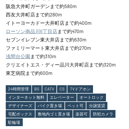
阪急大井町ガーデンまで約580m
西友大井町店まで約280m
イトーヨーカドー大井町店まで約400m
ローソン南品川6丁目店
まで約470m
セブンイレブン東大井店まで約630m
ファミリーマート東大井店まで約270m
浅間台公園
まで約310m
クリエイトエス・ディー品川大井町店まで約320m
東芝病院まで約600m
24時間管理
BS
CATV
CS
TVドアホン
インターネット無料
エレベーター
オートロック
デザイナーズ
バイク置き場
ペット可
分譲賃貸
Tags
宅配ボックス
敷地内ゴミ置き場
楽器可
防犯カメラ
駐輪場