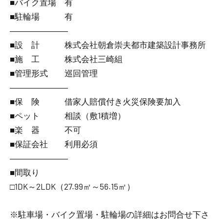
■バイク置場 有
■駐輪場 有
―――――――
■設 計 株式会社朝倉崇夫都市建築設計事務所
■施 工 株式会社三崎組
■管理形式 巡回管理
―――――――
■保 険 借家人賠償付き火災保険要加入
■ペット 相談（敷1積増）
■楽 器 不可
■保証会社 利用必須
―――――――
■間取り
□1DK～2LDK（27.99㎡～56.15㎡）
※駐車場・バイク置場・駐輪場の詳細はお問合せ下さ