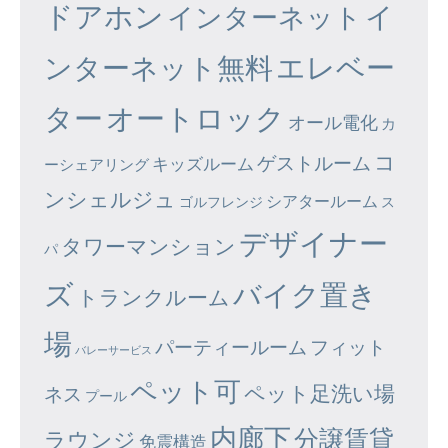
ドアホン
イ
インターネット
エレベー
ンターネット無料
ター
オートロック
オール電化
カ
コ
ゲストルーム
キッズルーム
ーシェアリング
ンシェルジュ
シアタールーム
ゴルフレンジ
ス
デザイナー
タワーマンション
パ
ズ
バイク置き
トランクルーム
場
パーティールーム
フィット
バレーサービス
ペット可
ペット足洗い場
ネス
プール
内廊下
分譲賃貸
ラウンジ
免震構造