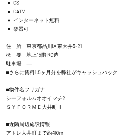
CS
CATV
インターネット無料
楽器可
住 所 東京都品川区東大井5-21
概 要 地上15階 RC造
駐車場 ―
■さらに賃料1.5ヶ月分を弊社がキャッシュバック
■物件名フリガナ
シーフォルムオオイマチ2
ＳＹＦＯＲＭＥ大井町Ⅱ
■近隣周辺施設情報
アトレ大井町まで約410m