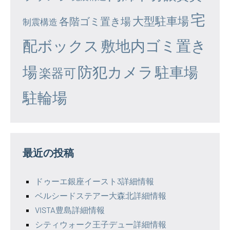
宅
大型駐車場
各階ゴミ置き場
制震構造
配ボックス
敷地内ゴミ置き
場
防犯カメラ
駐車場
楽器可
駐輪場
最近の投稿
ドゥーエ銀座イースト3詳細情報
ベルシードステアー大森北詳細情報
VISTA豊島詳細情報
シティウォーク王子デュー詳細情報