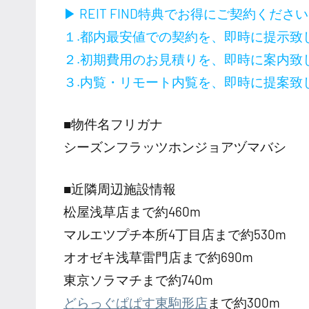
▶ REIT FIND特典でお得にご契約くださ
１.都内最安値での契約を、即時に提示致
２.初期費用のお見積りを、即時に案内致
３.内覧・リモート内覧を、即時に提案致
■物件名フリガナ
シーズンフラッツホンジョアヅマバシ
■近隣周辺施設情報
松屋浅草店まで約460m
マルエツプチ本所4丁目店まで約530m
オオゼキ浅草雷門店まで約690m
東京ソラマチまで約740m
どらっぐぱぱす東駒形店
まで約300m