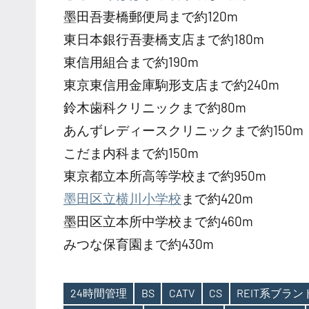
墨田吾妻橋郵便局まで約120m
東日本銀行吾妻橋支店まで約180m
東信用組合まで約190m
東京東信用金庫駒形支店まで約240m
鈴木歯科クリニックまで約80m
あんずレディースクリニックまで約150m
こだま内科まで約150m
東京都立本所高等学校まで約950m
墨田区立横川小学校
まで約420m
墨田区立本所中学校まで約460m
みつな保育園まで約430m
24時間管理
BS
CATV
CS
REIT系ブラ