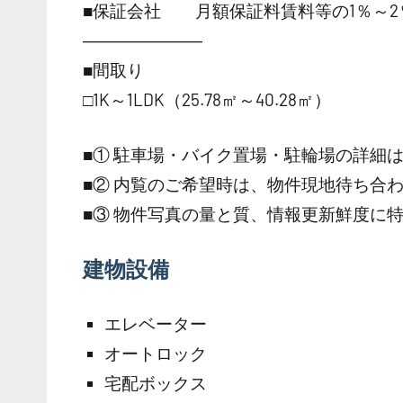
■保証会社 月額保証料賃料等の1％～2
―――――――
■間取り
□1K～1LDK（25.78㎡～40.28㎡）
■① 駐車場・バイク置場・駐輪場の詳細
■② 内覧のご希望時は、物件現地待ち合
■③ 物件写真の量と質、情報更新鮮度に
建物設備
エレベーター
オートロック
宅配ボックス