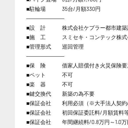
■駐輪場 35台/月額330円
―――――――
■設 計 株式会社ケプラー都市建築
■施 工 スミセキ・コンテック株式
■管理形式 巡回管理
―――――――
■保 険 借家人賠償付き火災保険要
■ペット 不可
■楽 器 不可
■鍵交換代 新築の為不要
■保証会社 利用必須（※大手法人契約
■保証会社 初回保証委託料/月額賃料等の
■保証会社 年間継続料/0.8万円～1.0万円