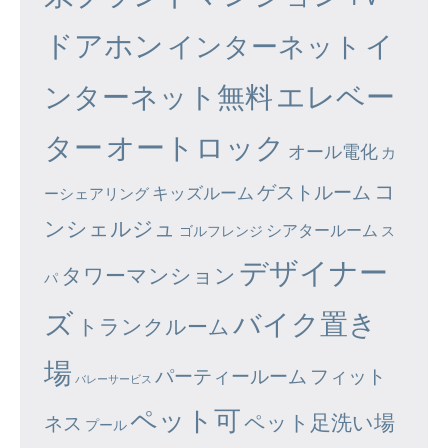
ドアホン
イ
インターネット
エレベー
ンターネット無料
ター
オートロック
オール電化
カ
コ
ゲストルーム
キッズルーム
ーシェアリング
ンシェルジュ
シアタールーム
ゴルフレンジ
ス
デザイナー
タワーマンション
パ
ズ
バイク置き
トランクルーム
場
パーティールーム
フィット
バレーサービス
ペット可
ペット足洗い場
ネス
プール