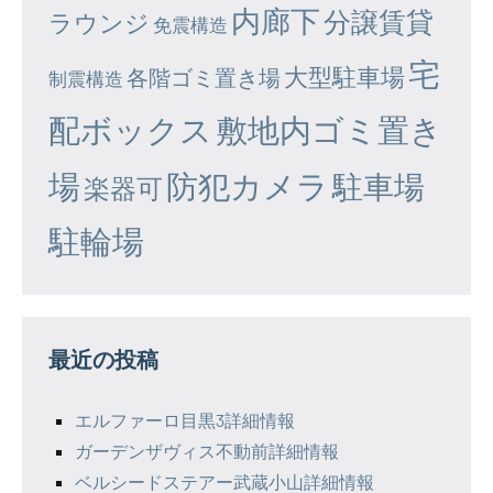
内廊下
分譲賃貸
ラウンジ
免震構造
宅
大型駐車場
各階ゴミ置き場
制震構造
配ボックス
敷地内ゴミ置き
場
防犯カメラ
駐車場
楽器可
駐輪場
最近の投稿
エルファーロ目黒3詳細情報
ガーデンザヴィス不動前詳細情報
ベルシードステアー武蔵小山詳細情報