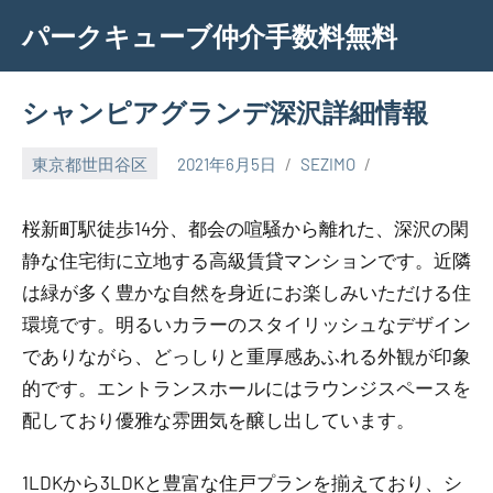
Skip
パークキューブ仲介手数料無料
to
content
シャンピアグランデ深沢詳細情報
東京都世田谷区
2021年6月5日
SEZIMO
桜新町駅徒歩14分、都会の喧騒から離れた、深沢の閑
静な住宅街に立地する高級賃貸マンションです。近隣
は緑が多く豊かな自然を身近にお楽しみいただける住
環境です。明るいカラーのスタイリッシュなデザイン
でありながら、どっしりと重厚感あふれる外観が印象
的です。エントランスホールにはラウンジスペースを
配しており優雅な雰囲気を醸し出しています。
1LDKから3LDKと豊富な住戸プランを揃えており、シ