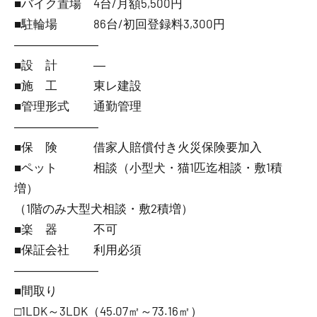
■バイク置場 4台/月額5,500円
■駐輪場 86台/初回登録料3,300円
―――――――
■設 計 ―
■施 工 東レ建設
■管理形式 通勤管理
―――――――
■保 険 借家人賠償付き火災保険要加入
■ペット 相談（小型犬・猫1匹迄相談・敷1積
増）
（1階のみ大型犬相談・敷2積増）
■楽 器 不可
■保証会社 利用必須
―――――――
■間取り
□1LDK～3LDK（45.07㎡～73.16㎡）