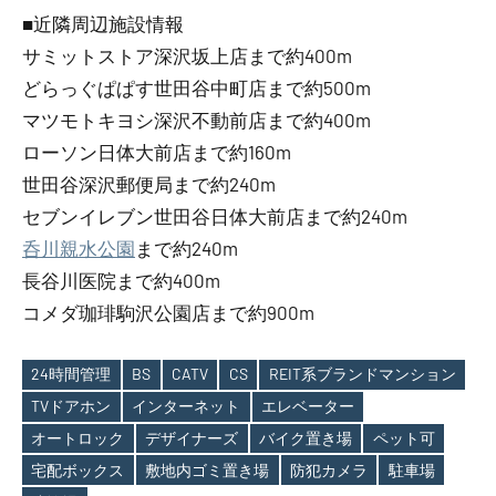
■近隣周辺施設情報
サミットストア深沢坂上店まで約400m
どらっぐぱぱす世田谷中町店まで約500m
マツモトキヨシ深沢不動前店まで約400m
ローソン日体大前店まで約160m
世田谷深沢郵便局まで約240m
セブンイレブン世田谷日体大前店まで約240m
呑川親水公園
まで約240m
長谷川医院まで約400m
コメダ珈琲駒沢公園店まで約900m
24時間管理
BS
CATV
CS
REIT系ブランドマンション
TVドアホン
インターネット
エレベーター
オートロック
デザイナーズ
バイク置き場
ペット可
Tags
宅配ボックス
敷地内ゴミ置き場
防犯カメラ
駐車場