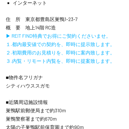
インターネット
住 所 東京都豊島区巣鴨1-23-7
概 要 地上14階 RC造
▶ REIT FIND特典でお得にご契約くださいませ。
１.都内最安値での契約を、即時に提示致します。
２.初期費用のお見積りを、即時に案内致します。
３.内覧・リモート内覧を、即時に提案致します。
■物件名フリガナ
シティハウススガモ
■近隣周辺施設情報
巣鴨駅前郵便局まで約310m
巣鴨警察署まで約670m
太陽の子巣鴨駅前保育園まで約90m