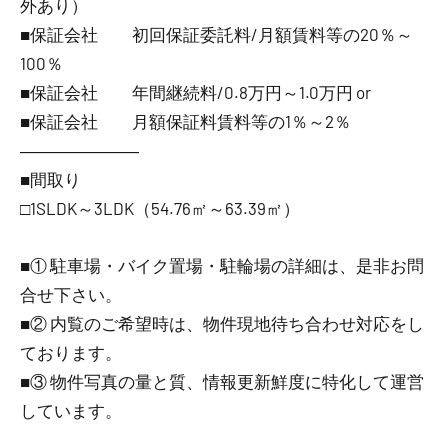
外あり）
■保証会社 初回保証委託料/月額賃料等の20％～
100％
■保証会社 年間継続料/0.8万円～1.0万円 or
■保証会社 月額保証料賃料等の1％～2％
―――――――
■間取り
□1SLDK～3LDK（54.76㎡～63.39㎡）
■① 駐車場・バイク置場・駐輪場の詳細は、是非お問
合せ下さい。
■② 内覧のご希望時は、物件現地待ち合わせ対応をし
ております。
■③ 物件写真の量と質、情報更新鮮度に特化して運営
しています。