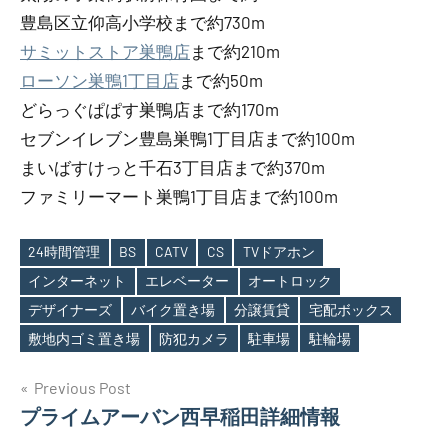
豊島区立仰高小学校まで約730m
サミットストア巣鴨店
まで約210m
ローソン巣鴨1丁目店
まで約50m
どらっぐぱぱす巣鴨店まで約170m
セブンイレブン豊島巣鴨1丁目店まで約100m
まいばすけっと千石3丁目店まで約370m
ファミリーマート巣鴨1丁目店まで約100m
24時間管理
BS
CATV
CS
TVドアホン
インターネット
エレベーター
オートロック
Tags
デザイナーズ
バイク置き場
分譲賃貸
宅配ボックス
敷地内ゴミ置き場
防犯カメラ
駐車場
駐輪場
投
Previous Post
プライムアーバン西早稲田詳細情報
稿