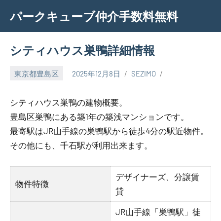
Skip
パークキューブ仲介手数料無料
to
content
シティハウス巣鴨詳細情報
東京都豊島区
2025年12月8日
SEZIMO
シティハウス巣鴨の建物概要。
豊島区巣鴨にある築1年の築浅マンションです。
最寄駅はJR山手線の巣鴨駅から徒歩4分の駅近物件。
その他にも、千石駅が利用出来ます。
デザイナーズ、分譲賃
物件特徴
貸
JR山手線「巣鴨駅」徒