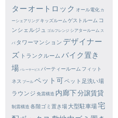
ター
オートロック
オール電化
カ
コ
ゲストルーム
キッズルーム
ーシェアリング
ンシェルジュ
シアタールーム
ゴルフレンジ
ス
デザイナー
タワーマンション
パ
ズ
バイク置き
トランクルーム
場
パーティールーム
フィット
バレーサービス
ペット可
ペット足洗い場
ネス
プール
内廊下
分譲賃貸
ラウンジ
免震構造
宅
大型駐車場
各階ゴミ置き場
制震構造