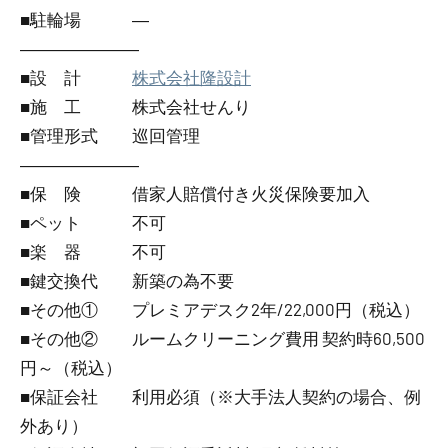
■駐輪場 ―
―――――――
■設 計
株式会社隆設計
■施 工 株式会社せんり
■管理形式 巡回管理
―――――――
■保 険 借家人賠償付き火災保険要加入
■ペット 不可
■楽 器 不可
■鍵交換代 新築の為不要
■その他① プレミアデスク2年/22,000円（税込）
■その他② ルームクリーニング費用 契約時60,500
円～（税込）
■保証会社 利用必須（※大手法人契約の場合、例
外あり）