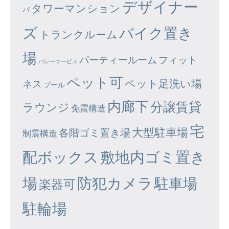
デザイナー
タワーマンション
パ
ズ
バイク置き
トランクルーム
場
パーティールーム
フィット
バレーサービス
ペット可
ペット足洗い場
ネス
プール
内廊下
分譲賃貸
ラウンジ
免震構造
宅
大型駐車場
各階ゴミ置き場
制震構造
配ボックス
敷地内ゴミ置き
場
防犯カメラ
駐車場
楽器可
駐輪場