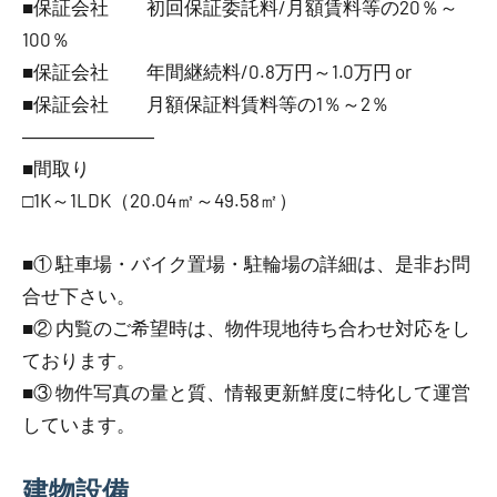
■保証会社 初回保証委託料/月額賃料等の20％～
100％
■保証会社 年間継続料/0.8万円～1.0万円 or
■保証会社 月額保証料賃料等の1％～2％
―――――――
■間取り
□1K～1LDK（20.04㎡～49.58㎡）
■① 駐車場・バイク置場・駐輪場の詳細は、是非お問
合せ下さい。
■② 内覧のご希望時は、物件現地待ち合わせ対応をし
ております。
■③ 物件写真の量と質、情報更新鮮度に特化して運営
しています。
建物設備