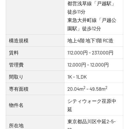
都営浅草線「戸越駅」
徒歩11分
東急大井町線「戸越公
園駅」徒歩12分
構造規模
地上4階 地下1階 RC造
賃料
112,000円 – 237,000円
管理費
12,000円 – 12,000円
間取り
1K – 1LDK
2
2
専有面積
20.04m
– 49.58m
シティウォーク荏原中
物件名
延
東京都品川区中延2-5-
所在地