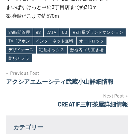
まいばすけっと中延3丁目店まで約310m
築地銀だこまで約570m
24時間管理
BS
CATV
CS
REIT系ブランドマンション
TVドアホン
インターネット無料
オートロック
Tags
デザイナーズ
宅配ボックス
敷地内ゴミ置き場
防犯カメラ
投
Previous Post
アクシアエムーシティ武蔵小山詳細情報
稿
ナ
Next Post
CREATIF三軒茶屋詳細情報
ビ
ゲ
カテゴリー
ー