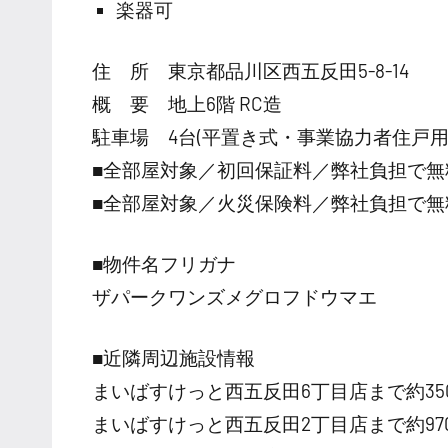
楽器可
住 所 東京都品川区西五反田5-8-14
概 要 地上6階 RC造
駐車場 4台(平置き式・事業協力者住戸用
■全部屋対象／初回保証料／弊社負担で無
■全部屋対象／火災保険料／弊社負担で無
■物件名フリガナ
ザパークワンズメグロフドウマエ
■近隣周辺施設情報
まいばすけっと西五反田6丁目店まで約35
まいばすけっと西五反田2丁目店まで約97