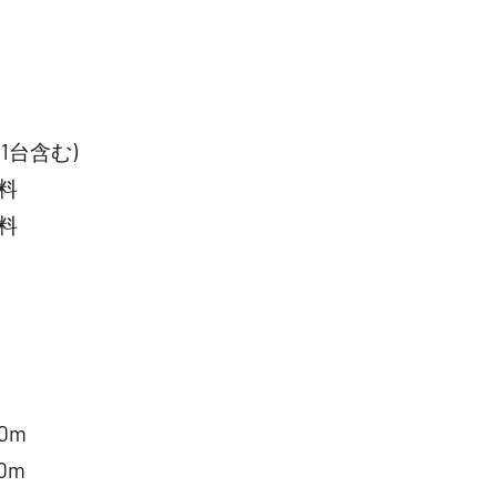
1台含む)
料
料
0m
0m