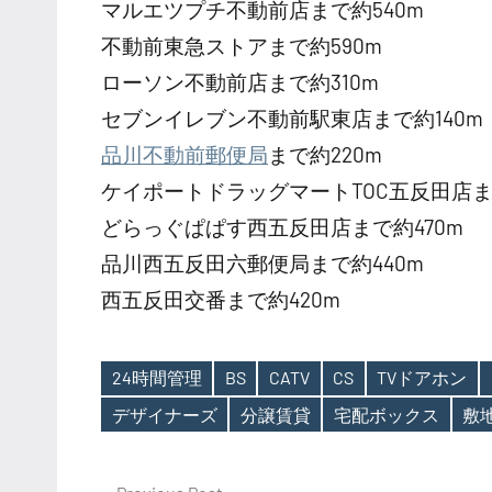
マルエツプチ不動前店まで約540m
不動前東急ストアまで約590m
ローソン不動前店まで約310m
セブンイレブン不動前駅東店まで約140m
品川不動前郵便局
まで約220m
ケイポートドラッグマートTOC五反田店まで
どらっぐぱぱす西五反田店まで約470m
品川西五反田六郵便局まで約440m
西五反田交番まで約420m
24時間管理
BS
CATV
CS
TVドアホン
Tags
デザイナーズ
分譲賃貸
宅配ボックス
敷