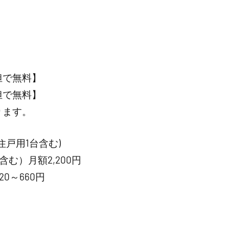
担で無料】
担で無料】
ります。
戸用1台含む)
む）月額2,200円
0～660円