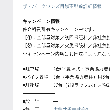
ザ・パークワンズ目黒不動前詳細情報
キャンペーン情報
仲介料割引有
キャンペーン中です。
【①．全部屋対象／初回保証料／弊社負
【②．全部屋対象／火災保険料／弊社負
※キャンペーン内容はお部屋により異な
■駐車場 4台(平置き式・事業協力者住
■バイク置場 8台（事業協力者住戸用3台含
■駐輪場 97台（2段ラック式）月額22
―――――――
■設 計 ―
■施 工
大豊建設株式会社