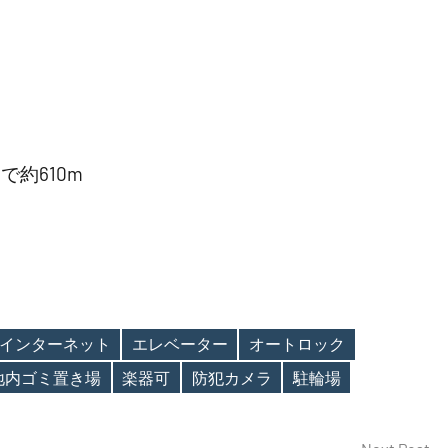
約610m
インターネット
エレベーター
オートロック
地内ゴミ置き場
楽器可
防犯カメラ
駐輪場