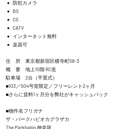
防犯カメラ
BS
CS
CATV
インターネット無料
楽器可
住 所 東京都新宿区横寺町58-3
概 要 地上10階 RC造
駐車場 2台（平置式）
■103／504号室限定／フリーレント2ヶ月
■さらに賃料1ヶ月分を弊社がキャッシュバック
■物件名フリガナ
ザ・パークハビオカグラザカ
The Parkhabio 神楽坂