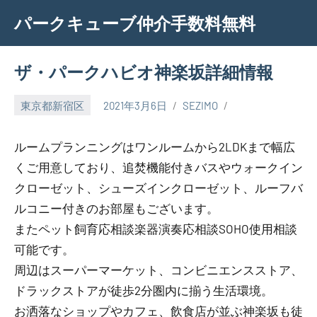
Skip
パークキューブ仲介手数料無料
to
content
ザ・パークハビオ神楽坂詳細情報
東京都新宿区
2021年3月6日
SEZIMO
ルームプランニングはワンルームから2LDKまで幅広
くご用意しており、追焚機能付きバスやウォークイン
クローゼット、シューズインクローゼット、ルーフバ
ルコニー付きのお部屋もございます。
またペット飼育応相談楽器演奏応相談SOHO使用相談
可能です。
周辺はスーパーマーケット、コンビニエンスストア、
ドラックストアが徒歩2分圏内に揃う生活環境。
お洒落なショップやカフェ、飲食店が並ぶ神楽坂も徒