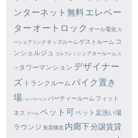
エレベー
ンターネット無料
ター
オートロック
オール電化
カ
コ
ゲストルーム
キッズルーム
ーシェアリング
ンシェルジュ
シアタールーム
ゴルフレンジ
ス
デザイナー
タワーマンション
パ
ズ
バイク置き
トランクルーム
場
パーティールーム
フィット
バレーサービス
ペット可
ペット足洗い場
ネス
プール
内廊下
分譲賃貸
ラウンジ
免震構造