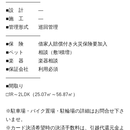
―――――――
■設 計 ―
■施 工 ―
■管理形式 巡回管理
―――――――
■保 険 借家人賠償付き火災保険要加入
■ペット 相談（敷1積増）
■楽 器 楽器相談
■保証会社 利用必須
―――――――
■間取り
□1R～2LDK（25.07㎡～56.87㎡）
※駐車場・バイク置場・駐輪場の詳細はお問合せ下さ
いませ。
※カード決済希望時の決済手数料は、引越代還元金よ