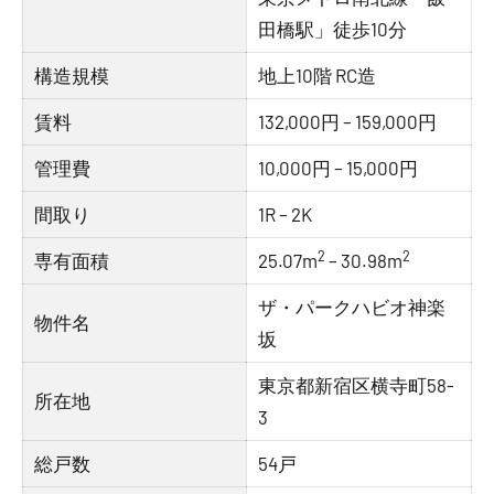
田橋駅」徒歩10分
構造規模
地上10階 RC造
賃料
132,000円 – 159,000円
管理費
10,000円 – 15,000円
間取り
1R – 2K
2
2
専有面積
25.07m
– 30.98m
ザ・パークハビオ神楽
物件名
坂
東京都新宿区横寺町58-
所在地
3
総戸数
54戸