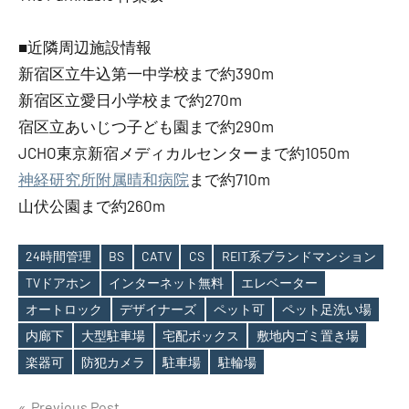
■近隣周辺施設情報
新宿区立牛込第一中学校まで約390m
新宿区立愛日小学校まで約270m
宿区立あいじつ子ども園まで約290m
JCHO東京新宿メディカルセンターまで約1050m
神経研究所附属晴和病院
まで約710m
山伏公園まで約260m
24時間管理
BS
CATV
CS
REIT系ブランドマンション
TVドアホン
インターネット無料
エレベーター
オートロック
デザイナーズ
ペット可
ペット足洗い場
Tags
内廊下
大型駐車場
宅配ボックス
敷地内ゴミ置き場
楽器可
防犯カメラ
駐車場
駐輪場
Previous Post