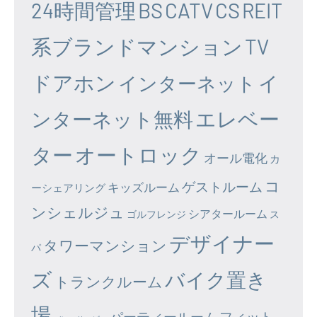
24時間管理
BS
CATV
CS
REIT
系ブランドマンション
TV
ドアホン
イ
インターネット
エレベー
ンターネット無料
ター
オートロック
オール電化
カ
コ
ゲストルーム
キッズルーム
ーシェアリング
ンシェルジュ
シアタールーム
ゴルフレンジ
ス
デザイナー
タワーマンション
パ
ズ
バイク置き
トランクルーム
場
パーティールーム
フィット