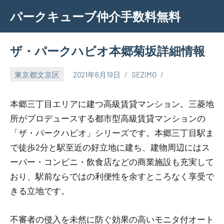
Skip
パークキューブ仲介手数料無料
to
content
ザ・パークハビオ本郷菊坂詳細情報
東京都文京区
2021年6月19日
SEZIMO
本郷三丁目エリアに建つ高級賃貸マンション。三菱地
所がプロデュースする都市型高級賃貸マンションの
「ザ・パークハビオ」シリーズです。本郷三丁目駅ま
で徒歩2分と駅至近の好立地に建ち、建物周辺にはス
ーパー・コンビニ・飲食店などの商業施設も充実して
おり、駅前ならではの利便性を余すところなく享受で
きる立地です。
不審者の侵入を未然に防ぐ効果の高いモニタ付オート