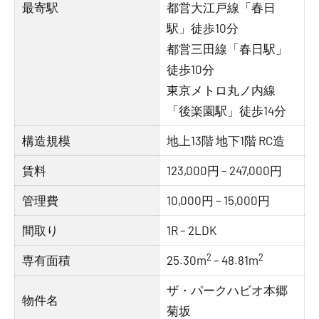
最寄駅
都営大江戸線「春日
駅」徒歩10分
都営三田線「春日駅」
徒歩10分
東京メトロ丸ノ内線
「後楽園駅」徒歩14分
構造規模
地上13階 地下1階 RC造
賃料
123,000円 – 247,000円
管理費
10,000円 – 15,000円
間取り
1R – 2LDK
2
2
専有面積
25.30m
– 48.81m
ザ・パークハビオ本郷
物件名
菊坂