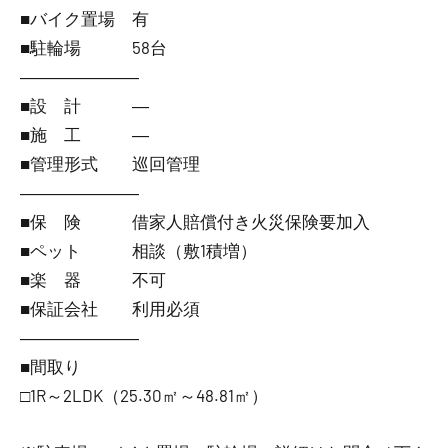
■バイク置場 有
■駐輪場 58台
―――――――
■設 計 ―
■施 工 ―
■管理形式 巡回管理
―――――――
■保 険 借家人賠償付き火災保険要加入
■ペット 相談（敷1積増）
■楽 器 不可
■保証会社 利用必須
―――――――
■間取り
□1R～2LDK（25.30㎡～48.81㎡）