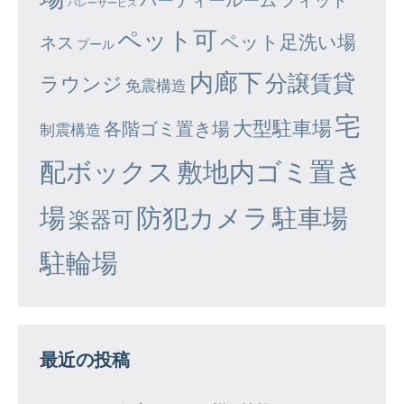
バレーサービス
ペット可
ペット足洗い場
ネス
プール
内廊下
分譲賃貸
ラウンジ
免震構造
宅
大型駐車場
各階ゴミ置き場
制震構造
配ボックス
敷地内ゴミ置き
場
防犯カメラ
駐車場
楽器可
駐輪場
最近の投稿