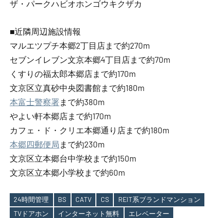
ザ・パークハビオホンゴウキクザカ
■近隣周辺施設情報
マルエツプチ本郷2丁目店まで約270m
セブンイレブン文京本郷4丁目店まで約70m
くすりの福太郎本郷店まで約170m
文京区立真砂中央図書館まで約180m
本富士警察署
まで約380m
やよい軒本郷店まで約170m
カフェ・ド・クリエ本郷通り店まで約180m
本郷四郵便局
まで約230m
文京区立本郷台中学校まで約150m
文京区立本郷小学校まで約60m
24時間管理
BS
CATV
CS
REIT系ブランドマンション
TVドアホン
インターネット無料
エレベーター