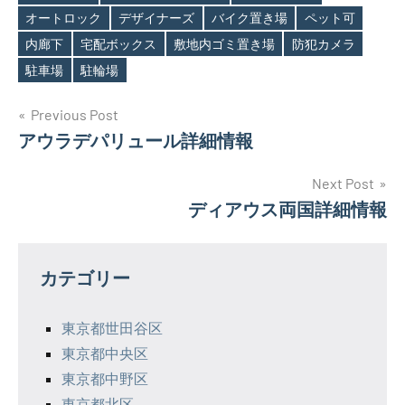
オートロック
デザイナーズ
バイク置き場
ペット可
Tags
内廊下
宅配ボックス
敷地内ゴミ置き場
防犯カメラ
駐車場
駐輪場
投
Previous Post
アウラデパリュール詳細情報
稿
ナ
Next Post
ディアウス両国詳細情報
ビ
ゲ
カテゴリー
ー
シ
東京都世田谷区
東京都中央区
ョ
東京都中野区
ン
東京都北区