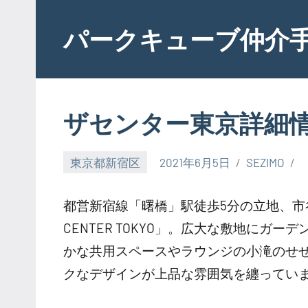
Skip
to
パークキューブ仲介
content
ザセンター東京詳細
東京都新宿区
2021年6月5日
SEZIMO
都営新宿線「曙橋」駅徒歩5分の立地、市
CENTER TOKYO」。広大な敷地に
かな共用スペースやラウンジの小滝のせ
クなデザインが上品な雰囲気を纏ってい