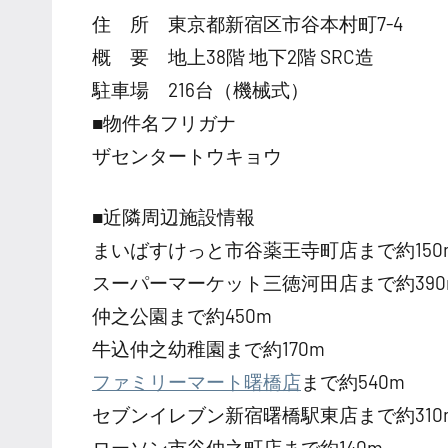
住 所 東京都新宿区市谷本村町7-4
概 要 地上38階 地下2階 SRC造
駐車場 216台（機械式）
■物件名フリガナ
ザセンタートウキョウ
■近隣周辺施設情報
まいばすけっと市谷薬王寺町店まで約150
スーパーマーケット三徳河田店まで約390
仲之公園まで約450m
牛込仲之幼稚園まで約170m
ファミリーマート曙橋店
まで約540m
セブンイレブン新宿曙橋駅東店まで約310
ローソン市谷仲之町店まで約140m