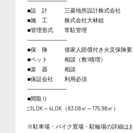
―――――――
■設 計 三菱地所設計株式会社
■施 工 株式会社大林組
■管理形式 常駐管理
―――――――
■保 険 借家人賠償付き火災保険要
■ペット 相談（敷1積増）
■楽 器 相談
■保証会社 利用必須
―――――――
■間取り
□1LDK～4LDK（83.08㎡～175.98㎡）
※駐車場・バイク置場・駐輪場の詳細は