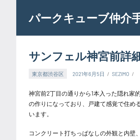
Skip
to
パークキューブ仲介
content
サンフェル神宮前詳
東京都渋谷区
2021年6月5日
SEZIMO
神宮前2丁目の通りから1本入った隠れ家
の作りになっており、戸建て感覚で住め
います。
コンクリート打ちっぱなしの外観と内壁、