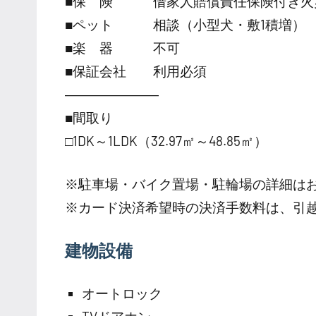
■保 険 借家人賠償責任保険付き火
■ペット 相談（小型犬・敷1積増）
■楽 器 不可
■保証会社 利用必須
―――――――
■間取り
□1DK～1LDK（32.97㎡～48.85㎡）
※駐車場・バイク置場・駐輪場の詳細は
※カード決済希望時の決済手数料は、引
建物設備
オートロック