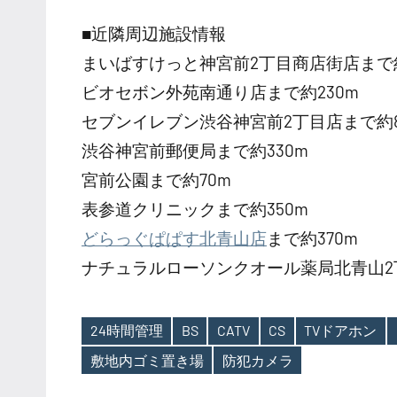
■近隣周辺施設情報
まいばすけっと神宮前2丁目商店街店まで約
ビオセボン外苑南通り店まで約230m
セブンイレブン渋谷神宮前2丁目店まで約8
渋谷神宮前郵便局まで約330m
宮前公園まで約70m
表参道クリニックまで約350m
どらっぐぱぱす北青山店
まで約370m
ナチュラルローソンクオール薬局北青山2丁
24時間管理
BS
CATV
CS
TVドアホン
Tags
敷地内ゴミ置き場
防犯カメラ