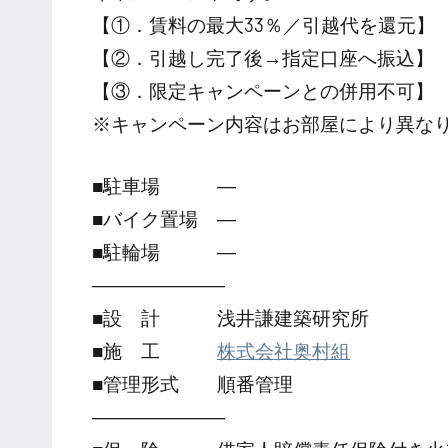
【①．賃料の最大33％／引越代を還元】
【②．引越し完了後→指定口座へ振込】
【③．限定キャンペーンとの併用不可】
※キャンペーン内容はお部屋により異な
■駐車場 ―
■バイク置場 ―
■駐輪場 ―
―――――――
■設 計 浅井謙建築研究所
■施 工
株式会社奥村組
■管理形式 順番管理
―――――――