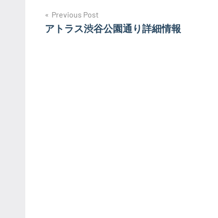
投
Previous Post
アトラス渋谷公園通り詳細情報
稿
ナ
ビ
ゲ
ー
シ
ョ
ン