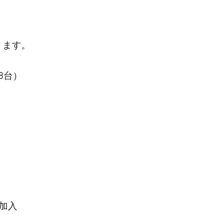
ります。
8台）
加入