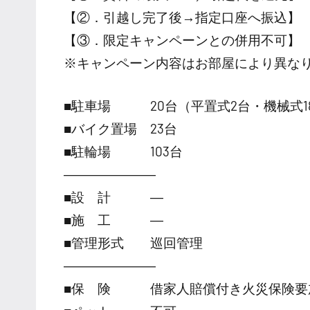
【②．引越し完了後→指定口座へ振込】
【③．限定キャンペーンとの併用不可】
※キャンペーン内容はお部屋により異な
■駐車場 20台（平置式2台・機械式1
■バイク置場 23台
■駐輪場 103台
―――――――
■設 計 ―
■施 工 ―
■管理形式 巡回管理
―――――――
■保 険 借家人賠償付き火災保険要