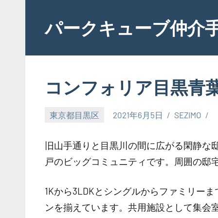
Skip
to
パークキューブ仲介
content
コンフォリア目黒青
東京都目黒区
2021年6月5日
SEZIMO
旧山手通りと目黒川の間に広がる閑静な邸
戸のビッグコミュニティです。周囲の邸
1Kから3LDKとシングルからファミリ
ンを揃えています。共用施設として集会室