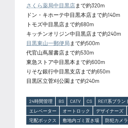
さくら薬局中目黒店
まで約320m
ドン・キホーテ中目黒本店まで約140m
トモズ中目黒店まで約680m
キッチンオリジン中目黒店まで約240m
目黒東山一郵便局
まで約500m
代官山蔦屋書店まで約530m
東急ストア中目黒本まで約600m
りそな銀行中目黒支店まで約650m
目黒区立菅刈公園まで約240m
24時間管理
BS
CATV
CS
REIT系ブラ
エレベーター
オートロック
デザイナーズ
Tags
宅配ボックス
敷地内ゴミ置き場
防犯カメラ