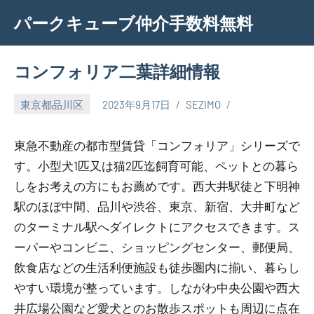
Skip
パークキューブ仲介手数料無料
to
content
コンフォリア二葉詳細情報
東京都品川区
2023年9月17日
SEZIMO
東急不動産の都市型賃貸「コンフォリア」シリーズで
す。小型犬1匹又は猫2匹迄飼育可能、ペットとの暮ら
しをお考えの方にもお薦めです。西大井駅徒と下明神
駅のほぼ中間、品川や渋谷、東京、新宿、大井町など
のターミナル駅へダイレクトにアクセスできます。ス
ーパーやコンビニ、ショッピングセンター、郵便局、
飲食店などの生活利便施設も徒歩圏内に揃い、暮らし
やすい環境が整っています。しながわ中央公園や西大
井広場公園など愛犬とのお散歩スポットも周辺に点在