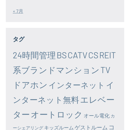
« 7月
タグ
24時間管理
BS
CATV
CS
REIT
系ブランドマンション
TV
ドアホン
イ
インターネット
エレベー
ンターネット無料
ター
オートロック
オール電化
カ
コ
ゲストルーム
キッズルーム
ーシェアリング