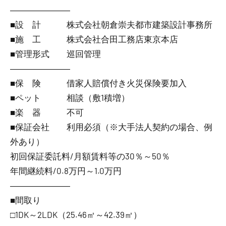
―――――――
■設 計 株式会社朝倉崇夫都市建築設計事務所
■施 工 株式会社合田工務店東京本店
■管理形式 巡回管理
―――――――
■保 険 借家人賠償付き火災保険要加入
■ペット 相談（敷1積増）
■楽 器 不可
■保証会社 利用必須（※大手法人契約の場合、例
外あり）
初回保証委託料/月額賃料等の30％～50％
年間継続料/0.8万円～1.0万円
―――――――
■間取り
□1DK～2LDK（25.46㎡～42.39㎡）