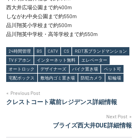
西大井広場公園まで約400m
しながわ中央公園まで約550m
品川翔英小学校まで約500m
品川翔英中学校・高等学校まで約550m
24時間管理
BS
CATV
CS
REIT系ブランドマンション
TVドアホン
インターネット無料
エレベーター
Tags
オートロック
デザイナーズ
バイク置き場
ペット可
宅配ボックス
敷地内ゴミ置き場
防犯カメラ
駐輪場
投
Previous Post
クレストコート蔵前レジデンス詳細情報
稿
ナ
Next Post
ブライズ西大井DUE詳細情報
ビ