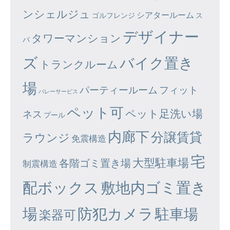
ンシェルジュ
シアタールーム
ゴルフレンジ
ス
デザイナー
タワーマンション
パ
ズ
バイク置き
トランクルーム
場
パーティールーム
フィット
バレーサービス
ペット可
ペット足洗い場
ネス
プール
内廊下
分譲賃貸
ラウンジ
免震構造
宅
大型駐車場
各階ゴミ置き場
制震構造
配ボックス
敷地内ゴミ置き
場
防犯カメラ
駐車場
楽器可