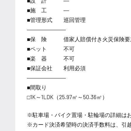
■設 計 ―
■施 工 ―
■管理形式 巡回管理
―――――――
■保 険 借家人賠償付き火災保険要
■ペット 不可
■楽 器 不可
■保証会社 利用必須
―――――――
■間取り
□1K～1LDK（25.97㎡～50.36㎡）
※駐車場・バイク置場・駐輪場の詳細は
※カード決済希望時の決済手数料は、引