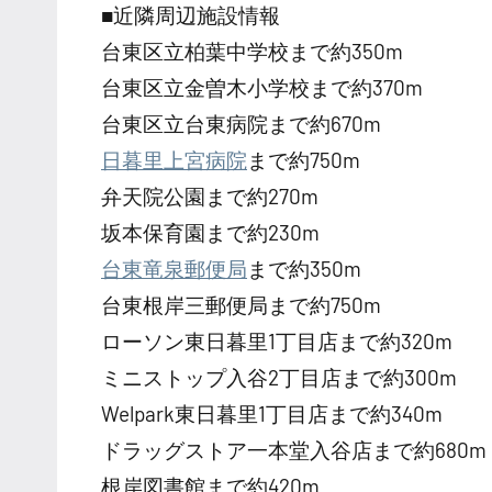
■近隣周辺施設情報
台東区立柏葉中学校まで約350m
台東区立金曽木小学校まで約370m
台東区立台東病院まで約670m
日暮里上宮病院
まで約750m
弁天院公園まで約270m
坂本保育園まで約230m
台東竜泉郵便局
まで約350m
台東根岸三郵便局まで約750m
ローソン東日暮里1丁目店まで約320m
ミニストップ入谷2丁目店まで約300m
Welpark東日暮里1丁目店まで約340m
ドラッグストア一本堂入谷店まで約680m
根岸図書館まで約420m