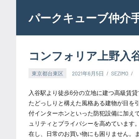
Skip
to
パークキューブ仲介
content
コンフォリア上野入
東京都台東区
2021年6月5日
SEZIMO
入谷駅より徒歩6分の立地に建つ高級賃
たどっしりと構えた風格ある建物が目を引
付インターホンといった防犯設備に加え
ュリティとプライバシーを高めています
在し、日常のお買い物にも困りません。