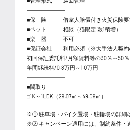
■管理形式 巡回管理
―――――――
■保 険 借家人賠償付き火災保険要
■ペット 相談（猫限定 敷1積増）
■楽 器 不可
■保証会社 利用必須（※大手法人契約
初回保証委託料/月額賃料等の30％～50％
年間継続料/0.8万円～1.0万円
―――――――
■間取り
□1K～1LDK（29.07㎡～49.09㎡）
※① 駐車場・バイク置場・駐輪場の詳細
※② キャンペーン適用には、制約条件・