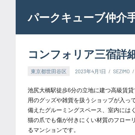
Skip
to
パークキューブ仲介
content
コンフォリア三宿詳
東京都世田谷区
2023年4月1日
SEZIMO
池尻大橋駅徒歩6分の立地に建つ高級賃貸
用のグッズや雑貨を扱うショップが入っ
備えたグルーミングスペース、室内には
猫の爪でも傷が付きにくい材質のフロー
るマンションです。