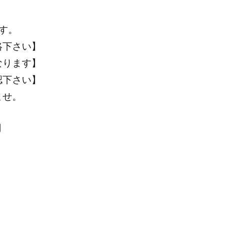
す。
絡下さい】
なります】
認下さい】
ませ。
円