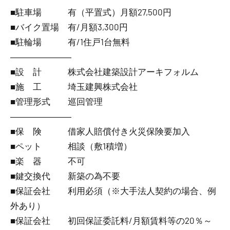
■駐車場 有（平置式）月額27,500円
■バイク置場 有/月額3,300円
■駐輪場 有/1住戸1台無料
―――――――
■設 計 株式会社建築設計アーキフォルム
■施 工 埼玉建興株式会社
■管理形式 巡回管理
―――――――
■保 険 借家人賠償付き火災保険要加入
■ペット 相談（敷1積増）
■楽 器 不可
■鍵交換代 新築の為不要
■保証会社 利用必須（※大手法人契約の場合、例
外あり）
■保証会社 初回保証委託料/月額賃料等の20％～