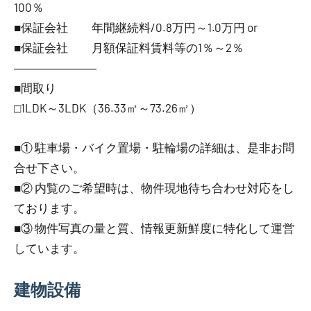
100％
■保証会社 年間継続料/0.8万円～1.0万円 or
■保証会社 月額保証料賃料等の1％～2％
―――――――
■間取り
□1LDK～3LDK（36.33㎡～73.26㎡）
■① 駐車場・バイク置場・駐輪場の詳細は、是非お問
合せ下さい。
■② 内覧のご希望時は、物件現地待ち合わせ対応をし
ております。
■③ 物件写真の量と質、情報更新鮮度に特化して運営
しています。
建物設備