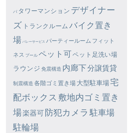
デザイナー
タワーマンション
パ
ズ
バイク置き
トランクルーム
場
パーティールーム
フィット
バレーサービス
ペット可
ペット足洗い場
ネス
プール
内廊下
分譲賃貸
ラウンジ
免震構造
宅
大型駐車場
各階ゴミ置き場
制震構造
配ボックス
敷地内ゴミ置き
場
防犯カメラ
駐車場
楽器可
駐輪場