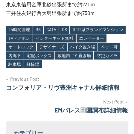
東京東信用金庫北砂出張所まで約230m
三井住友銀行西大島出張所まで約750m
24時間管理
BS
CATV
CS
REIT系ブランドマンション
TVドアホン
インターネット無料
エレベーター
オートロック
デザイナーズ
バイク置き場
ペット可
Tags
内廊下
宅配ボックス
敷地内ゴミ置き場
防犯カメラ
駐車場
駐輪場
投
Previous Post
コンフォリア・リヴ豊洲キャナル詳細情報
稿
ナ
Next Post
EMパレス田園調布詳細情報
ビ
ゲ
カテゴリー