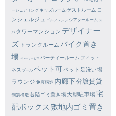
コ
ゲストルーム
キッズルーム
ーシェアリング
ンシェルジュ
シアタールーム
ゴルフレンジ
ス
デザイナー
タワーマンション
パ
ズ
バイク置き
トランクルーム
場
パーティールーム
フィット
バレーサービス
ペット可
ペット足洗い場
ネス
プール
内廊下
分譲賃貸
ラウンジ
免震構造
宅
大型駐車場
各階ゴミ置き場
制震構造
配ボックス
敷地内ゴミ置き