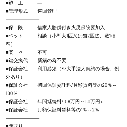
■施 工 ―
■管理形式 巡回管理
―――――――
■保 険 借家人賠償付き火災保険要加入
■ペット 相談（小型犬1匹又は猫2匹迄、敷1積
増）
■楽 器 不可
■鍵交換代 新築の為不要
■保証会社 利用必須（※大手法人契約の場合、例
外あり）
■保証会社 初回保証委託料/月額賃料等の20％～
100％
■保証会社 年間継続料/0.8万円～1.0万円 or
■保証会社 月額保証料賃料等の1％～2％
―――――――
■間取り