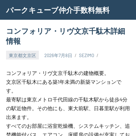
Skip
パークキューブ仲介手数料無料
to
content
コンフォリア・リヴ文京千駄木詳細
情報
東京都文京区
2026年7月8日
SEZIMO
コンフォリア・リヴ文京千駄木の建物概要。
文京区千駄木にある築1年未満の新築マンションで
す。
最寄駅は東京メトロ千代田線の千駄木駅から徒歩4分
の駅近物件。その他にも、東大前駅、日暮里駅が利用
出来ます。
すべてのお部屋に浴室乾燥機、システムキッチン、追
焚機能付バス、エアコン、床暖房の設備が充実してお