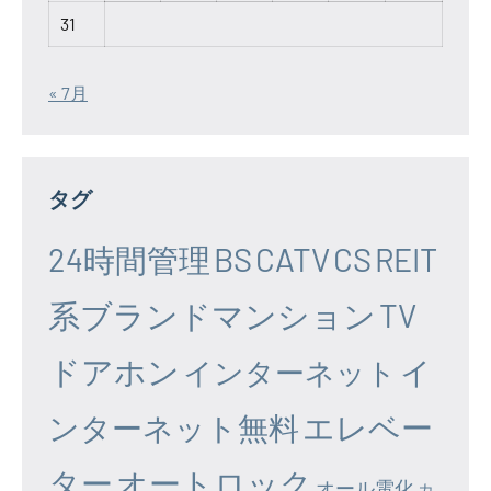
31
« 7月
タグ
24時間管理
BS
CATV
CS
REIT
系ブランドマンション
TV
ドアホン
イ
インターネット
エレベー
ンターネット無料
ター
オートロック
オール電化
カ