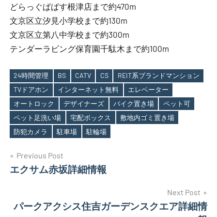
どらっぐぱぱす根津店まで約470m
文京区立汐見小学校まで約130m
文京区立第八中学校まで約300m
テンダーラビング保育園千駄木まで約100m
24時間管理
BS
CATV
CS
REIT系ブランドマンション
TVドアホン
インターネット無料
エレベーター
オートロック
デザイナーズ
バイク置き場
ペット可
Tags
ペット足洗い場
宅配ボックス
敷地内ゴミ置き場
防犯カメラ
駐車場
駐輪場
投
Previous Post
エクサム赤坂詳細情報
稿
ナ
Next Post
パークアクシス住吉ガーデンスクエア詳細情
ビ