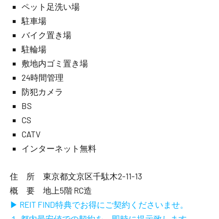
ペット足洗い場
駐車場
バイク置き場
駐輪場
敷地内ゴミ置き場
24時間管理
防犯カメラ
BS
CS
CATV
インターネット無料
住 所 東京都文京区千駄木2-11-13
概 要 地上5階 RC造
▶ REIT FIND特典でお得にご契約くださいませ。
１.都内最安値での契約を、即時に提示致します。