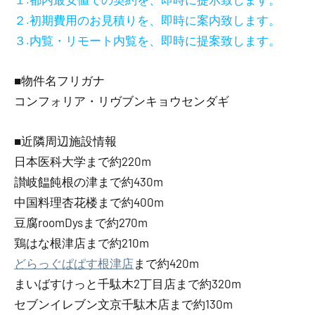
２.初期費用のお見積りを、即時に案内致します。
３.内覧・リモート内覧を、即時に提案致します。
■物件名フリガナ
コンフォリア・リヴブンキョウセンダギ
■近隣周辺施設情報
日本医科大学まで約220m
讃岐饂飩根の津まで約430m
中国料理杏花楼まで約400m
豆腐roomDysまで約270m
鶏はな根津店まで約210m
どらっぐぱぱす根津店
まで約420m
まいばすけっと千駄木2丁目店まで約320m
セブンイレブン文京千駄木店まで約130m