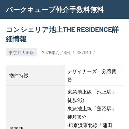
Skip
パークキューブ仲介手数料無料
to
content
コンシェリア池上THE RESIDENCE詳
細情報
東京都大田区
2026年2月16日
SEZIMO
デザイナーズ、分譲賃
物件特徴
貸
東急池上線「池上駅」
徒歩9分
東急池上線「蓮沼駅」
徒歩18分
JR京浜東北線「蒲田