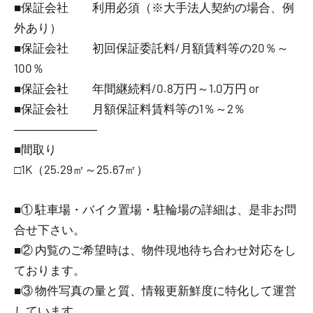
■保証会社 利用必須（※大手法人契約の場合、例
外あり）
■保証会社 初回保証委託料/月額賃料等の20％～
100％
■保証会社 年間継続料/0.8万円～1.0万円 or
■保証会社 月額保証料賃料等の1％～2％
―――――――
■間取り
□1K（25.29㎡～25.67㎡）
■① 駐車場・バイク置場・駐輪場の詳細は、是非お問
合せ下さい。
■② 内覧のご希望時は、物件現地待ち合わせ対応をし
ております。
■③ 物件写真の量と質、情報更新鮮度に特化して運営
しています。