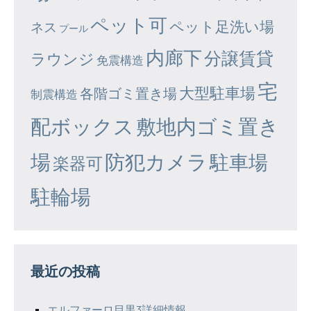
ペット可
ペット足洗い場
ネス
プール
内廊下
分譲賃貸
ラウンジ
免震構造
宅
大型駐車場
各階ゴミ置き場
制震構造
配ボックス
敷地内ゴミ置き
場
防犯カメラ
駐車場
楽器可
駐輪場
最近の投稿
エルファーロ目黒3詳細情報