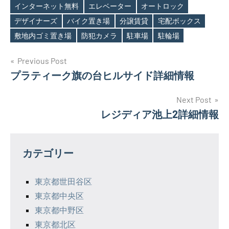
インターネット無料
エレベーター
オートロック
Tags
デザイナーズ
バイク置き場
分譲賃貸
宅配ボックス
敷地内ゴミ置き場
防犯カメラ
駐車場
駐輪場
投
Previous Post
プラティーク旗の台ヒルサイド詳細情報
稿
ナ
Next Post
レジディア池上2詳細情報
ビ
ゲ
カテゴリー
ー
シ
東京都世田谷区
東京都中央区
ョ
東京都中野区
ン
東京都北区