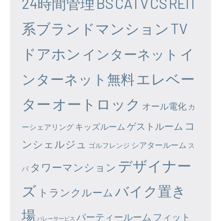
24時間管理
BS
CATV
CS
REIT
系ブランドマンション
TV
ドアホン
イ
インターネット
エレベー
ンターネット無料
ター
オートロック
オール電化
カ
コ
ゲストルーム
キッズルーム
ーシェアリング
ンシェルジュ
シアタールーム
ゴルフレンジ
ス
デザイナー
タワーマンション
パ
ズ
バイク置き
トランクルーム
場
パーティールーム
フィット
バレーサービス