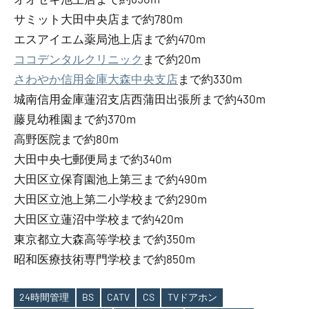
サミット大田中央店まで約780m
エスアイエム薬局池上店まで約470m
ココデンタルクリニック
まで約20m
さわやか信用金庫大森中央支店
まで約330m
城南信用金庫蓮沼支店西蒲田出張所まで約430m
藤見幼稚園まで約370m
高野医院まで約80m
大田中央七郵便局まで約340m
大田区立保育園池上第三まで約490m
大田区立池上第二小学校まで約290m
大田区立蓮沼中学校まで約420m
東京都立大森高等学校まで約350m
昭和医療技術専門学校まで約850m
24時間管理
BS
CATV
CS
TVドアホン