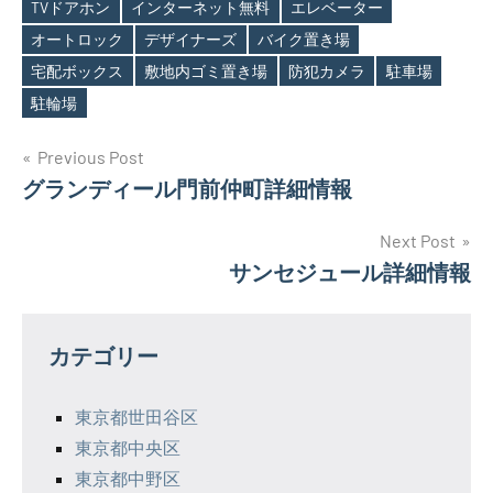
TVドアホン
インターネット無料
エレベーター
オートロック
デザイナーズ
バイク置き場
Tags
宅配ボックス
敷地内ゴミ置き場
防犯カメラ
駐車場
駐輪場
投
Previous Post
グランディール門前仲町詳細情報
稿
ナ
Next Post
サンセジュール詳細情報
ビ
ゲ
カテゴリー
ー
シ
東京都世田谷区
東京都中央区
ョ
東京都中野区