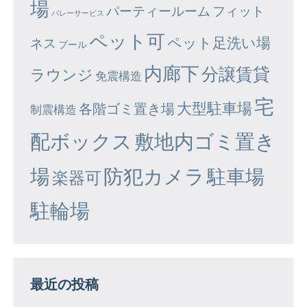
場
パーティールーム
フィット
バレーサービス
ペット可
ペット足洗い場
ネス
プール
内廊下
分譲賃貸
ラウンジ
免震構造
宅
大型駐車場
各階ゴミ置き場
制震構造
配ボックス
敷地内ゴミ置き
場
防犯カメラ
駐車場
楽器可
駐輪場
最近の投稿