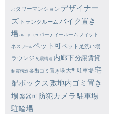
デザイナー
タワーマンション
パ
ズ
バイク置き
トランクルーム
場
パーティールーム
フィット
バレーサービス
ペット可
ペット足洗い場
ネス
プール
内廊下
分譲賃貸
ラウンジ
免震構造
宅
大型駐車場
各階ゴミ置き場
制震構造
配ボックス
敷地内ゴミ置き
場
防犯カメラ
駐車場
楽器可
駐輪場