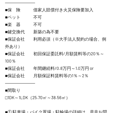
―――――――
■保 険 借家人賠償付き火災保険要加入
■ペット 不可
■楽 器 不可
■鍵交換代 新築の為不要
■保証会社 利用必須（※大手法人契約の場合、例
外あり）
■保証会社 初回保証委託料/月額賃料等の20％～
100％
■保証会社 年間継続料/0.8万円～1.0万円 or
■保証会社 月額保証料賃料等の1％～2％
―――――――
■間取り
□1DK～1LDK（25.70㎡～38.56㎡）
■① 駐車場・バイク置場・駐輪場の詳細は、是非お問