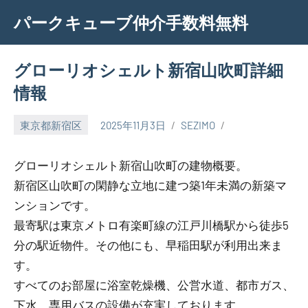
Skip
パークキューブ仲介手数料無料
to
content
グローリオシェルト新宿山吹町詳細
情報
東京都新宿区
2025年11月3日
SEZIMO
グローリオシェルト新宿山吹町の建物概要。
新宿区山吹町の閑静な立地に建つ築1年未満の新築マ
ンションです。
最寄駅は東京メトロ有楽町線の江戸川橋駅から徒歩5
分の駅近物件。その他にも、早稲田駅が利用出来ま
す。
すべてのお部屋に浴室乾燥機、公営水道、都市ガス、
下水、専用バスの設備が充実しております。