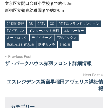
文京区立関口台町小学校まで約450m
新宿区立鶴巻幼稚園まで約270m
24時間管理
BS
CATV
CS
REIT系ブランドマンション
TVドアホン
インターネット無料
エレベーター
Tags
オートロック
デザイナーズ
宅配ボックス
敷地内ゴミ置き場
防犯カメラ
駐輪場
投
Previous Post
ザ・パークハウス赤羽フロント詳細情報
稿
ナ
Next Post
エスレジデンス新宿早稲田アヴェリス詳細情
ビ
報
ゲ
ー
カテゴリー