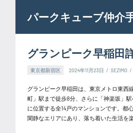
Skip
to
パークキューブ仲介
content
グランピーク早稲田
東京都新宿区
2024年11月23日
SEZIMO
グランピーク早稲田は、東京メトロ東西
町」駅まで徒歩8分、さらに「神楽坂」駅
に位置する全14戸のマンションです。都
閑静なエリアにあり、落ち着いた生活を