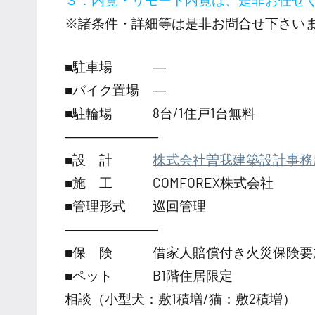
※諸条件・詳細等は是非お問合せ下さい
■駐車場 ―
■バイク置場 ―
■駐輪場 8台/1住戸1台無料
―――――――
■設 計
株式会社曽我建築設計事務
■施 工 COMFOREX株式会社
■管理形式 巡回管理
―――――――
■保 険 借家人賠償付き火災保険要
■ペット B1階住居限定
相談（小型犬：敷1積増/猫：敷2積増）