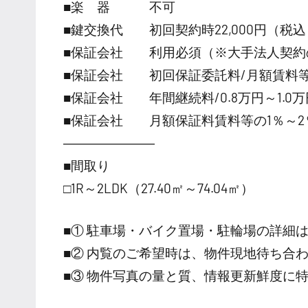
■楽 器 不可
■鍵交換代 初回契約時22,000円（税込
■保証会社 利用必須（※大手法人契約
■保証会社 初回保証委託料/月額賃料等の
■保証会社 年間継続料/0.8万円～1.0万円
■保証会社 月額保証料賃料等の1％～2
―――――――
■間取り
□1R～2LDK（27.40㎡～74.04㎡）
■① 駐車場・バイク置場・駐輪場の詳細
■② 内覧のご希望時は、物件現地待ち合
■③ 物件写真の量と質、情報更新鮮度に