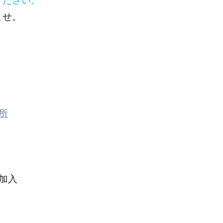
ませ。
所
加入