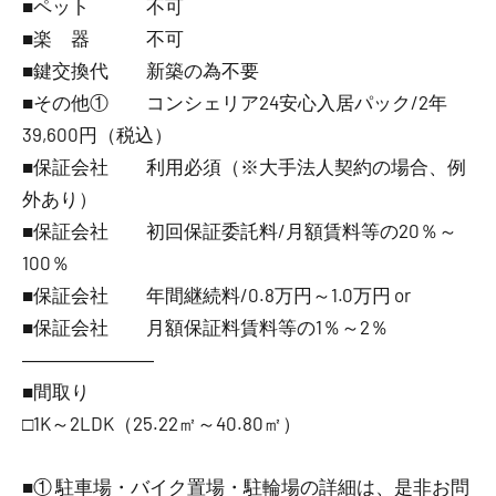
■ペット 不可
■楽 器 不可
■鍵交換代 新築の為不要
■その他① コンシェリア24安心入居パック/2年
39,600円（税込）
■保証会社 利用必須（※大手法人契約の場合、例
外あり）
■保証会社 初回保証委託料/月額賃料等の20％～
100％
■保証会社 年間継続料/0.8万円～1.0万円 or
■保証会社 月額保証料賃料等の1％～2％
―――――――
■間取り
□1K～2LDK（25.22㎡～40.80㎡）
■① 駐車場・バイク置場・駐輪場の詳細は、是非お問