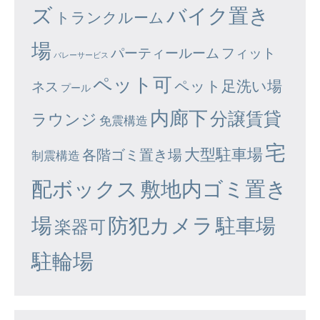
ズ
バイク置き
トランクルーム
場
パーティールーム
フィット
バレーサービス
ペット可
ペット足洗い場
ネス
プール
内廊下
分譲賃貸
ラウンジ
免震構造
宅
大型駐車場
各階ゴミ置き場
制震構造
配ボックス
敷地内ゴミ置き
場
防犯カメラ
駐車場
楽器可
駐輪場