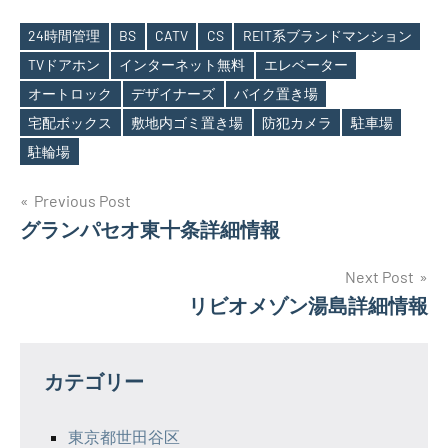
24時間管理
BS
CATV
CS
REIT系ブランドマンション
TVドアホン
インターネット無料
エレベーター
オートロック
デザイナーズ
バイク置き場
Tags
宅配ボックス
敷地内ゴミ置き場
防犯カメラ
駐車場
駐輪場
投
Previous Post
グランパセオ東十条詳細情報
稿
ナ
Next Post
リビオメゾン湯島詳細情報
ビ
ゲ
カテゴリー
ー
シ
東京都世田谷区