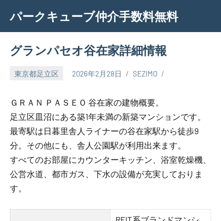
Skip
パークキューブ仲介手数料無料
to
content
グランパセオ谷在家詳細情報
東京都足立区
2026年2月28日
SEZIMO
ＧＲＡＮ ＰＡＳＥＯ 谷在家の建物概要。
足立区皿沼にある築1年未満の新築マンションです。
最寄駅は日暮里舎人ライナーの谷在家駅から徒歩9
分。その他にも、舎人公園駅が利用出来ます。
すべてのお部屋にカウンターキッチン、浴室乾燥機、
公営水道、都市ガス、下水の設備が充実しておりま
す。
REIT系ブランドマンシ