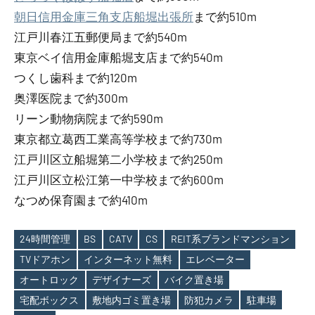
朝日信用金庫三角支店船堀出張所
まで約510m
江戸川春江五郵便局まで約540m
東京ベイ信用金庫船堀支店まで約540m
つくし歯科まで約120m
奥澤医院まで約300m
リーン動物病院まで約590m
東京都立葛西工業高等学校まで約730m
江戸川区立船堀第二小学校まで約250m
江戸川区立松江第一中学校まで約600m
なつめ保育園まで約410m
24時間管理
BS
CATV
CS
REIT系ブランドマンション
TVドアホン
インターネット無料
エレベーター
オートロック
デザイナーズ
バイク置き場
Tags
宅配ボックス
敷地内ゴミ置き場
防犯カメラ
駐車場