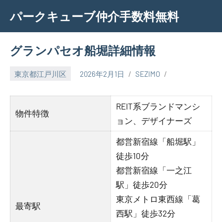
Skip
パークキューブ仲介手数料無料
to
content
グランパセオ船堀詳細情報
東京都江戸川区
2026年2月1日
SEZIMO
REIT系ブランドマンシ
物件特徴
ョン、デザイナーズ
都営新宿線「船堀駅」
徒歩10分
都営新宿線「一之江
駅」徒歩20分
東京メトロ東西線「葛
最寄駅
西駅」徒歩32分