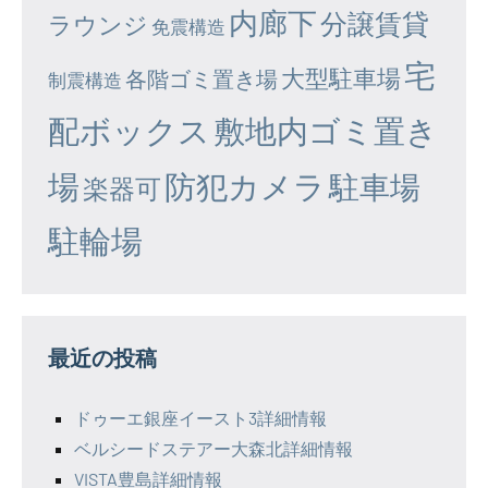
内廊下
分譲賃貸
ラウンジ
免震構造
宅
大型駐車場
各階ゴミ置き場
制震構造
配ボックス
敷地内ゴミ置き
場
防犯カメラ
駐車場
楽器可
駐輪場
最近の投稿
ドゥーエ銀座イースト3詳細情報
ベルシードステアー大森北詳細情報
VISTA豊島詳細情報