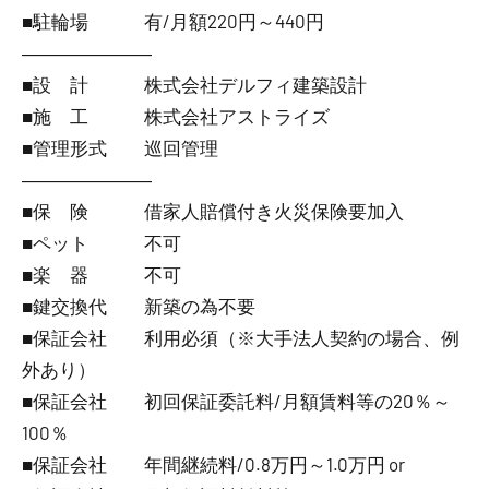
■駐輪場 有/月額220円～440円
―――――――
■設 計 株式会社デルフィ建築設計
■施 工 株式会社アストライズ
■管理形式 巡回管理
―――――――
■保 険 借家人賠償付き火災保険要加入
■ペット 不可
■楽 器 不可
■鍵交換代 新築の為不要
■保証会社 利用必須（※大手法人契約の場合、例
外あり）
■保証会社 初回保証委託料/月額賃料等の20％～
100％
■保証会社 年間継続料/0.8万円～1.0万円 or