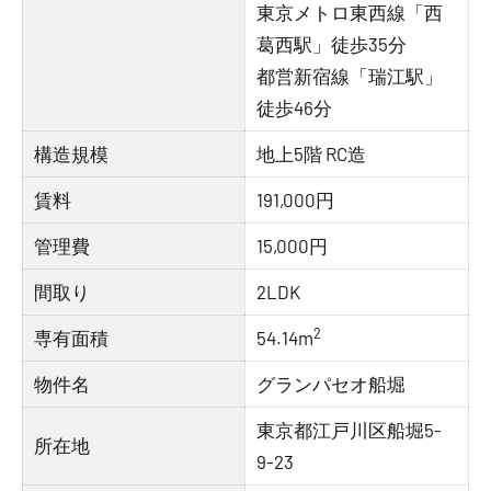
東京メトロ東西線「西
葛西駅」徒歩35分
都営新宿線「瑞江駅」
徒歩46分
構造規模
地上5階 RC造
賃料
191,000円
管理費
15,000円
間取り
2LDK
2
専有面積
54.14m
物件名
グランパセオ船堀
東京都江戸川区船堀5-
所在地
9-23