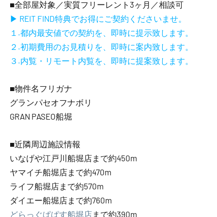
■全部屋対象／実質フリーレント3ヶ月／相談可
▶ REIT FIND特典でお得にご契約くださいませ。
１.都内最安値での契約を、即時に提示致します。
２.初期費用のお見積りを、即時に案内致します。
３.内覧・リモート内覧を、即時に提案致します。
■物件名フリガナ
グランパセオフナボリ
GRAN PASEO船堀
■近隣周辺施設情報
いなげや江戸川船堀店まで約450m
ヤマイチ船堀店まで約470m
ライフ船堀店まで約570m
ダイエー船堀店まで約760m
どらっぐぱぱす船堀店
まで約390m