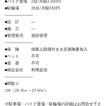
■バイク置場 2台/月額3,300円
■駐輪場 26台/月額330円
―――――――
■設 計 ―
■施 工 ―
■管理形式 巡回管理
―――――――
■保 険 借家人賠償付き火災保険要加入
■ペット 不可
■楽 器 不可
■保証会社 利用必須
―――――――
■間取り
□1K（25.15㎡～27.47㎡）
※駐車場・バイク置場・駐輪場の詳細はお問合せ下さ