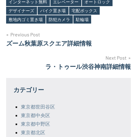
インターネット無料
エレベーター
オートロック
Tags
デザイナーズ
バイク置き場
宅配ボックス
敷地内ゴミ置き場
防犯カメラ
駐輪場
投
Previous Post
ズーム秋葉原スクエア詳細情報
稿
ナ
Next Post
ラ・トゥール渋谷神南詳細情報
ビ
ゲ
カテゴリー
ー
シ
東京都世田谷区
東京都中央区
ョ
東京都中野区
ン
東京都北区