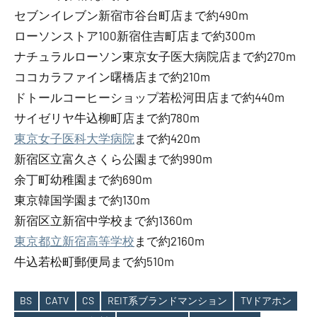
セブンイレブン新宿市谷台町店まで約490m
ローソンストア100新宿住吉町店まで約300m
ナチュラルローソン東京女子医大病院店まで約270m
ココカラファイン曙橋店まで約210m
ドトールコーヒーショップ若松河田店まで約440m
サイゼリヤ牛込柳町店まで約780m
東京女子医科大学病院
まで約420m
新宿区立富久さくら公園まで約990m
余丁町幼稚園まで約690m
東京韓国学園まで約130m
新宿区立新宿中学校まで約1360m
東京都立新宿高等学校
まで約2160m
牛込若松町郵便局まで約510m
BS
CATV
CS
REIT系ブランドマンション
TVドアホン