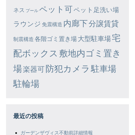
ペット可
ペット足洗い場
ネス
プール
内廊下
分譲賃貸
ラウンジ
免震構造
宅
大型駐車場
各階ゴミ置き場
制震構造
配ボックス
敷地内ゴミ置き
場
防犯カメラ
駐車場
楽器可
駐輪場
最近の投稿
ガーデンザヴィス不動前詳細情報