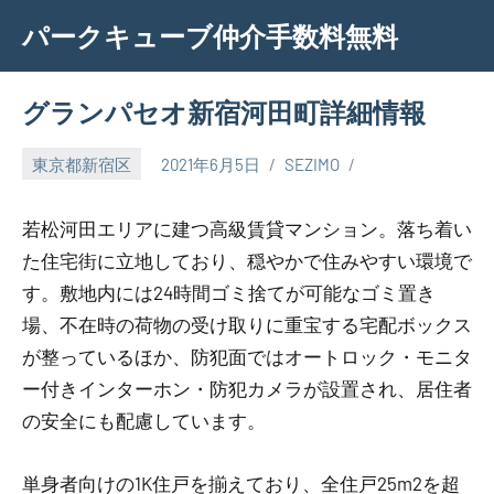
Skip
パークキューブ仲介手数料無料
to
content
グランパセオ新宿河田町詳細情報
東京都新宿区
2021年6月5日
SEZIMO
若松河田エリアに建つ高級賃貸マンション。落ち着い
た住宅街に立地しており、穏やかで住みやすい環境で
す。敷地内には24時間ゴミ捨てが可能なゴミ置き
場、不在時の荷物の受け取りに重宝する宅配ボックス
が整っているほか、防犯面ではオートロック・モニタ
ー付きインターホン・防犯カメラが設置され、居住者
の安全にも配慮しています。
単身者向けの1K住戸を揃えており、全住戸25m2を超