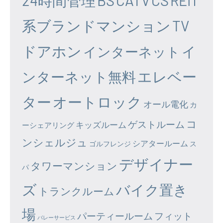
24時間管理
BS
CATV
CS
REIT
系ブランドマンション
TV
ドアホン
イ
インターネット
エレベー
ンターネット無料
ター
オートロック
オール電化
カ
コ
ゲストルーム
キッズルーム
ーシェアリング
ンシェルジュ
シアタールーム
ゴルフレンジ
ス
デザイナー
タワーマンション
パ
ズ
バイク置き
トランクルーム
場
パーティールーム
フィット
バレーサービス