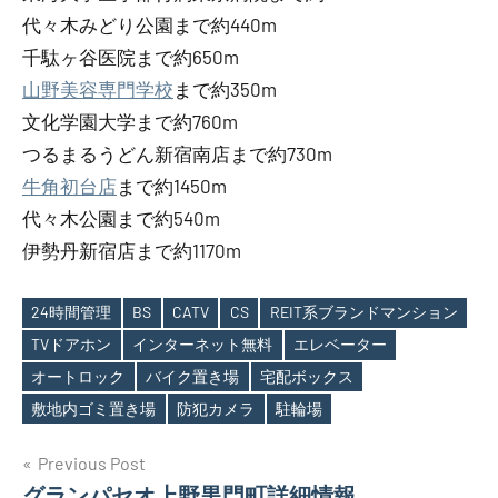
代々木みどり公園まで約440m
千駄ヶ谷医院まで約650m
山野美容専門学校
まで約350m
文化学園大学まで約760m
つるまるうどん新宿南店まで約730m
牛角初台店
まで約1450m
代々木公園まで約540m
伊勢丹新宿店まで約1170m
24時間管理
BS
CATV
CS
REIT系ブランドマンション
TVドアホン
インターネット無料
エレベーター
Tags
オートロック
バイク置き場
宅配ボックス
敷地内ゴミ置き場
防犯カメラ
駐輪場
投
Previous Post
グランパセオ上野黒門町詳細情報