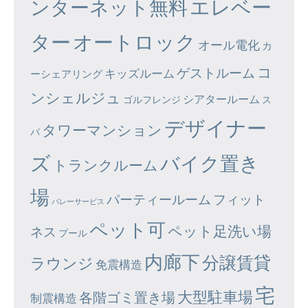
エレベー
ンターネット無料
ター
オートロック
オール電化
カ
コ
ゲストルーム
キッズルーム
ーシェアリング
ンシェルジュ
シアタールーム
ゴルフレンジ
ス
デザイナー
タワーマンション
パ
ズ
バイク置き
トランクルーム
場
パーティールーム
フィット
バレーサービス
ペット可
ペット足洗い場
ネス
プール
内廊下
分譲賃貸
ラウンジ
免震構造
宅
大型駐車場
各階ゴミ置き場
制震構造