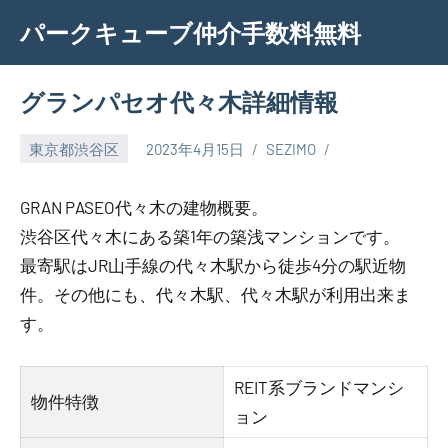
Skip
パークキューブ仲介手数料無料
to
content
グランパセオ代々木詳細情報
東京都渋谷区
2023年4月15日
SEZIMO
GRAN PASEO代々木の建物概要。
渋谷区代々木にある築1年の築浅マンションです。
最寄駅はJR山手線の代々木駅から徒歩4分の駅近物
件。その他にも、代々木駅、代々木駅が利用出来ま
す。
REIT系ブランドマンシ
物件特徴
ョン