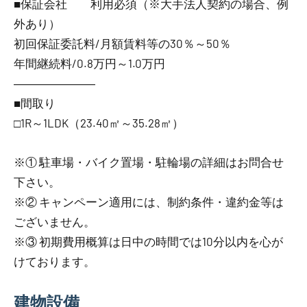
■保証会社 利用必須（※大手法人契約の場合、例
外あり）
初回保証委託料/月額賃料等の30％～50％
年間継続料/0.8万円～1.0万円
―――――――
■間取り
□1R～1LDK（23.40㎡～35.28㎡）
※① 駐車場・バイク置場・駐輪場の詳細はお問合せ
下さい。
※② キャンペーン適用には、制約条件・違約金等は
ございません。
※③ 初期費用概算は日中の時間では10分以内を心が
けております。
建物設備