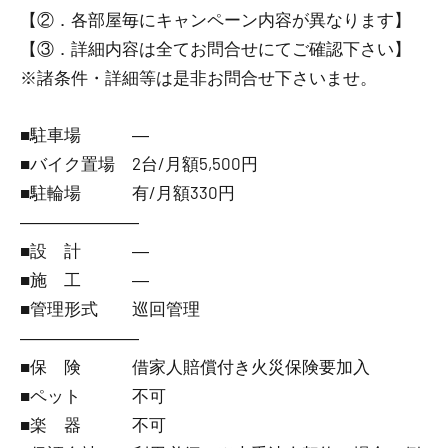
【②．各部屋毎にキャンペーン内容が異なります】
【③．詳細内容は全てお問合せにてご確認下さい】
※諸条件・詳細等は是非お問合せ下さいませ。
■駐車場 ―
■バイク置場 2台/月額5,500円
■駐輪場 有/月額330円
―――――――
■設 計 ―
■施 工 ―
■管理形式 巡回管理
―――――――
■保 険 借家人賠償付き火災保険要加入
■ペット 不可
■楽 器 不可