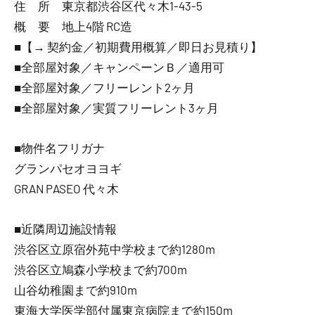
住 所 東京都渋谷区代々木1-43-5
概 要 地上4階 RC造
■【→ 契約金／初期費用概算／即日お見積り】
■全部屋対象／キャンペーンＢ／適用可
■全部屋対象／フリーレント2ヶ月
■全部屋対象／実質フリーレント3ヶ月
■物件名フリガナ
グランパセオヨヨギ
GRAN PASEO 代々木
■近隣周辺施設情報
渋谷区立原宿外苑中学校まで約1280m
渋谷区立鳩森小学校まで約700m
山谷幼稚園まで約910m
東海大学医学部付属東京病院まで約150m