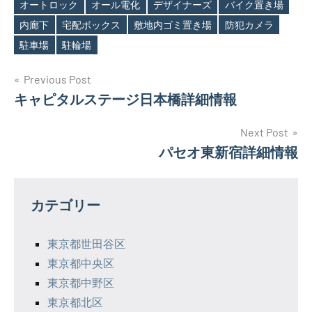
オートロック
オール電化
デザイナーズ
バイク置き場
Tags
内廊下
宅配ボックス
敷地内ゴミ置き場
防犯カメラ
駐車場
駐輪場
投
Previous Post
キャピタルステージ日本橋詳細情報
稿
ナ
Next Post
パセオ東新宿詳細情報
ビ
ゲ
カテゴリー
ー
シ
東京都世田谷区
東京都中央区
ョ
東京都中野区
ン
東京都北区