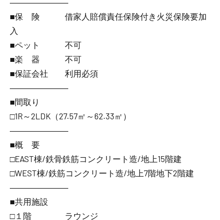
―――――――
■保 険 借家人賠償責任保険付き火災保険要加
入
■ペット 不可
■楽 器 不可
■保証会社 利用必須
―――――――
■間取り
□1R～2LDK（27.57㎡～62.33㎡）
―――――――
■概 要
□EAST棟/鉄骨鉄筋コンクリート造/地上15階建
□WEST棟/鉄筋コンクリート造/地上7階地下2階建
―――――――
■共用施設
□１階 ラウンジ