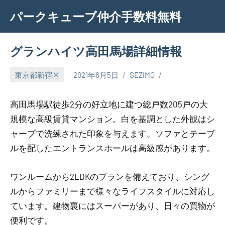
Skip
パークキューブ仲介手数料無料
to
content
グランハイツ高田馬場詳細情報
東京都新宿区
2021年6月5日
SEZIMO
高田馬場駅徒歩2分の好立地に建つ総戸数205戸の大
規模な高級賃貸マンション。白を基調とした外観はシ
ャープで洗練された印象を与えます。ソファとテーブ
ルを配したエントランスホールは高級感があります。
ワンルームから2LDKのプランを備えており、シング
ルからファミリーまで様々なライフスタイルに対応し
ています。建物裏にはスーパーがあり、日々の買物が
便利です。