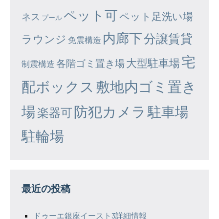
ペット可
ペット足洗い場
ネス
プール
内廊下
分譲賃貸
ラウンジ
免震構造
宅
大型駐車場
各階ゴミ置き場
制震構造
配ボックス
敷地内ゴミ置き
場
防犯カメラ
駐車場
楽器可
駐輪場
最近の投稿
ドゥーエ銀座イースト3詳細情報