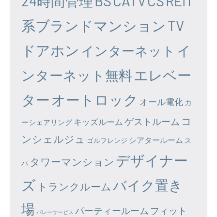
24時間管理
BS
CATV
CS
REIT
系ブランドマンション
TV
ドアホン
イ
インターネット
エレベー
ンターネット無料
ター
オートロック
オール電化
カ
コ
ゲストルーム
キッズルーム
ーシェアリング
ンシェルジュ
シアタールーム
ゴルフレンジ
ス
デザイナー
タワーマンション
パ
ズ
バイク置き
トランクルーム
場
パーティールーム
フィット
バレーサービス