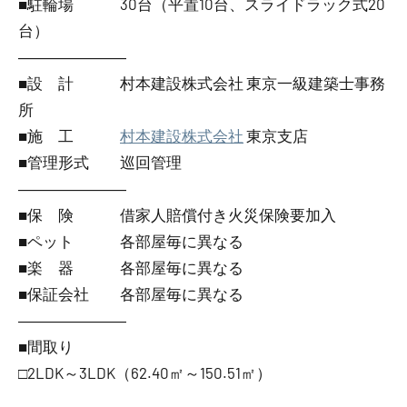
■駐輪場 30台（平置10台、スライドラック式20
台）
―――――――
■設 計 村本建設株式会社 東京一級建築士事務
所
■施 工
村本建設株式会社
東京支店
■管理形式 巡回管理
―――――――
■保 険 借家人賠償付き火災保険要加入
■ペット 各部屋毎に異なる
■楽 器 各部屋毎に異なる
■保証会社 各部屋毎に異なる
―――――――
■間取り
□2LDK～3LDK（62.40㎡～150.51㎡）