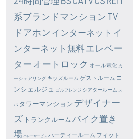
24時間管理
BS
CATV
CS
REIT
系ブランドマンション
TV
ドアホン
イ
インターネット
エレベー
ンターネット無料
ター
オートロック
オール電化
カ
コ
ゲストルーム
キッズルーム
ーシェアリング
ンシェルジュ
シアタールーム
ゴルフレンジ
ス
デザイナー
タワーマンション
パ
ズ
バイク置き
トランクルーム
場
パーティールーム
フィット
バレーサービス