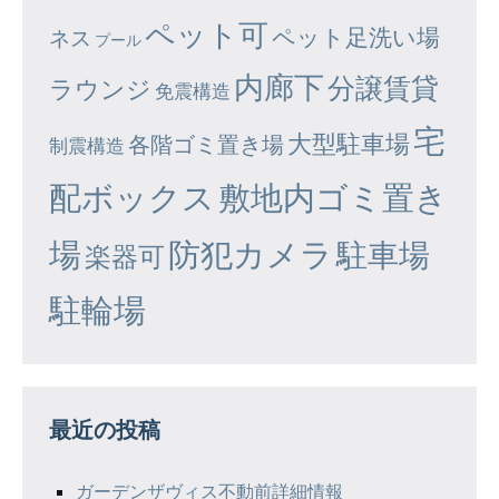
ペット可
ペット足洗い場
ネス
プール
内廊下
分譲賃貸
ラウンジ
免震構造
宅
大型駐車場
各階ゴミ置き場
制震構造
配ボックス
敷地内ゴミ置き
場
防犯カメラ
駐車場
楽器可
駐輪場
最近の投稿
ガーデンザヴィス不動前詳細情報