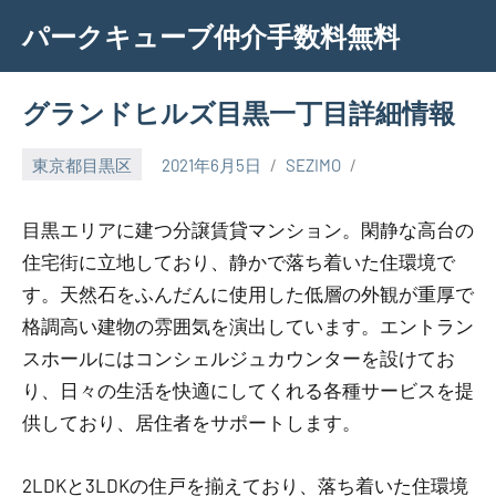
Skip
パークキューブ仲介手数料無料
to
content
グランドヒルズ目黒一丁目詳細情報
東京都目黒区
2021年6月5日
SEZIMO
目黒エリアに建つ分譲賃貸マンション。閑静な高台の
住宅街に立地しており、静かで落ち着いた住環境で
す。天然石をふんだんに使用した低層の外観が重厚で
格調高い建物の雰囲気を演出しています。エントラン
スホールにはコンシェルジュカウンターを設けてお
り、日々の生活を快適にしてくれる各種サービスを提
供しており、居住者をサポートします。
2LDKと3LDKの住戸を揃えており、落ち着いた住環境