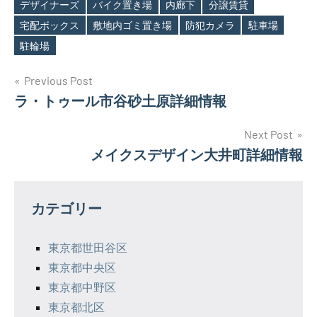
デザイナーズ
バイク置き場
内廊下
分譲賃貸
Tags
宅配ボックス
敷地内ゴミ置き場
防犯カメラ
駐車場
駐輪場
投
Previous Post
ラ・トゥール市谷砂土原詳細情報
稿
ナ
Next Post
メイクスデザイン大井町詳細情報
ビ
ゲ
カテゴリー
ー
シ
東京都世田谷区
東京都中央区
ョ
東京都中野区
ン
東京都北区