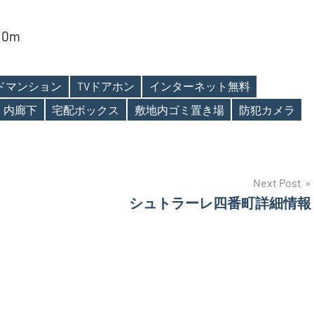
0m
ンドマンション
TVドアホン
インターネット無料
内廊下
宅配ボックス
敷地内ゴミ置き場
防犯カメラ
Next Post
シュトラーレ四番町詳細情報