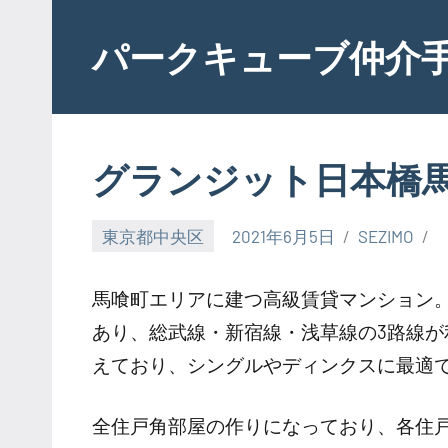
Skip
to
パークキューブ仲介
content
グランジット日本橋
東京都中央区
2021年6月5日
SEZIMO
馬喰町エリアに建つ高級賃貸マンション。
あり、総武線・新宿線・浅草線の3路線が利
えており、シングルやディンクスに最適
全住戸角部屋の作りになっており、各住