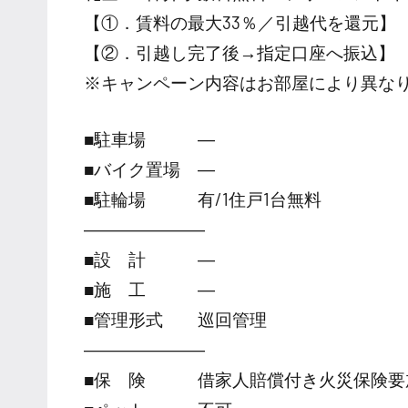
【①．賃料の最大33％／引越代を還元】
【②．引越し完了後→指定口座へ振込】
※キャンペーン内容はお部屋により異な
■駐車場 ―
■バイク置場 ―
■駐輪場 有/1住戸1台無料
―――――――
■設 計 ―
■施 工 ―
■管理形式 巡回管理
―――――――
■保 険 借家人賠償付き火災保険要