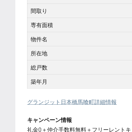
間取り
専有面積
物件名
所在地
総戸数
築年月
グランジット日本橋馬喰町詳細情報
キャンペーン情報
礼金0
＋
仲介手数料無料
＋
フリーレント
キ