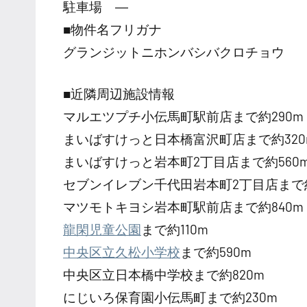
駐車場 ―
■物件名フリガナ
グランジットニホンバシバクロチョウ
■近隣周辺施設情報
マルエツプチ小伝馬町駅前店まで約290m
まいばすけっと日本橋富沢町店まで約320
まいばすけっと岩本町2丁目店まで約560
セブンイレブン千代田岩本町2丁目店まで約
マツモトキヨシ岩本町駅前店まで約840m
龍閑児童公園
まで約110m
中央区立久松小学校
まで約590m
中央区立日本橋中学校まで約820m
にじいろ保育園小伝馬町まで約230m