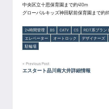
中央区立十思保育園まで約410m
グローバルキッズ神田駅前保育園まで約81
24時間管理
BS
CATV
CS
REIT系ブラ
エレベーター
オートロック
デザイナーズ
Tags
駐輪場
投
Previous Post
エスタート品川南大井詳細情報
稿
ナ
ビ
ゲ