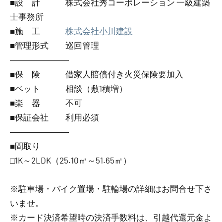
■設 計 株式会社秀コーポレーション 一級建築
士事務所
■施 工
株式会社小川建設
■管理形式 巡回管理
―――――――
■保 険 借家人賠償付き火災保険要加入
■ペット 相談（敷1積増）
■楽 器 不可
■保証会社 利用必須
―――――――
■間取り
□1K～2LDK（25.10㎡～51.65㎡）
※駐車場・バイク置場・駐輪場の詳細はお問合せ下さ
いませ。
※カード決済希望時の決済手数料は、引越代還元金よ