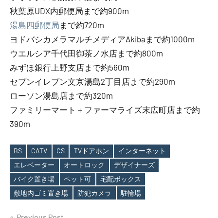
秋葉原UDX内郵便局まで約900m
湯島四郵便局
まで約720m
ヨドバシカメラマルチメディアAkibaまで約1000m
ウエルシア千代田御茶ノ水店まで約800m
みずほ銀行上野支店まで約560m
セブンイレブン文京湯島2丁目店まで約290m
ローソン湯島店まで約320m
ファミリーマート＋ファーマライズ末広町店まで約
390m
BS
CATV
CS
TVドアホン
インターネット
エレベーター
オートロック
デザイナーズ
Tags
バイク置き場
ペット可
宅配ボックス
敷地内ゴミ置き場
防犯カメラ
駐輪場
Previous Post