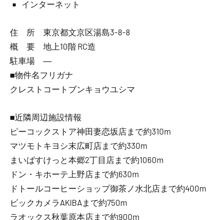
インターネット
住 所 東京都文京区湯島3-8-8
概 要 地上10階 RC造
駐車場 ―
■物件名フリガナ
クレストコートブンキョウユシマ
■近隣周辺施設情報
ピーコックストア神田妻恋坂店まで約310m
マツモトキヨシ末広町店まで約330m
まいばすけっと本郷2丁目店まで約1060m
ドン・キホーテ上野店まで約630m
ドトールコーヒーショップ御茶ノ水北店まで約400m
ビックカメラAKIBAまで約750m
ラオックス秋葉原本店まで約900m