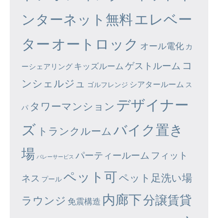
エレベー
ンターネット無料
ター
オートロック
オール電化
カ
コ
ゲストルーム
キッズルーム
ーシェアリング
ンシェルジュ
シアタールーム
ゴルフレンジ
ス
デザイナー
タワーマンション
パ
ズ
バイク置き
トランクルーム
場
パーティールーム
フィット
バレーサービス
ペット可
ペット足洗い場
ネス
プール
内廊下
分譲賃貸
ラウンジ
免震構造