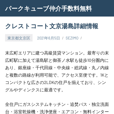
Skip
パークキューブ仲介手数料無料
to
content
クレストコート文京湯島詳細情報
東京都文京区
2021年6月5日
SEZIMO
末広町エリアに建つ高級賃貸マンション。最寄りの末
広町駅に加えて湯島駅と御茶ノ水駅も徒歩10分圏内に
あり、銀座線・千代田線・中央線・総武線・丸ノ内線
と複数の路線が利用可能で、アクセス至便です。1Kと
コンパクトな広さの2LDKの住戸を揃えており、シン
グルやディンクスに最適です。
全住戸にガスシステムキッチン・追焚バス・独立洗面
台・浴室乾燥機・洗浄便座・エアコン・無料インター