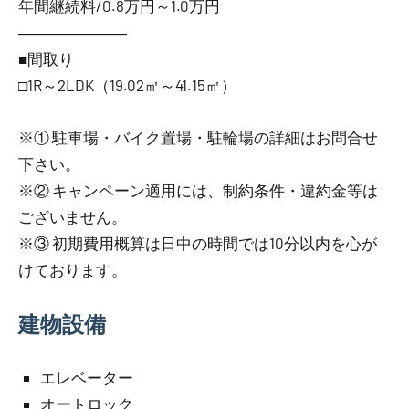
年間継続料/0.8万円～1.0万円
―――――――
■間取り
□1R～2LDK（19.02㎡～41.15㎡）
※① 駐車場・バイク置場・駐輪場の詳細はお問合せ
下さい。
※② キャンペーン適用には、制約条件・違約金等は
ございません。
※③ 初期費用概算は日中の時間では10分以内を心が
けております。
建物設備
エレベーター
オートロック