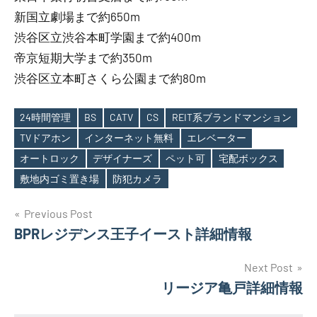
新国立劇場まで約650m
渋谷区立渋谷本町学園まで約400m
帝京短期大学まで約350m
渋谷区立本町さくら公園まで約80m
24時間管理
BS
CATV
CS
REIT系ブランドマンション
TVドアホン
インターネット無料
エレベーター
Tags
オートロック
デザイナーズ
ペット可
宅配ボックス
敷地内ゴミ置き場
防犯カメラ
投
Previous Post
BPRレジデンス王子イースト詳細情報
稿
ナ
Next Post
リージア亀戸詳細情報
ビ