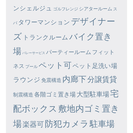
ンシェルジュ
シアタールーム
ゴルフレンジ
ス
デザイナー
タワーマンション
パ
ズ
バイク置き
トランクルーム
場
パーティールーム
フィット
バレーサービス
ペット可
ペット足洗い場
ネス
プール
内廊下
分譲賃貸
ラウンジ
免震構造
宅
大型駐車場
各階ゴミ置き場
制震構造
配ボックス
敷地内ゴミ置き
場
防犯カメラ
駐車場
楽器可