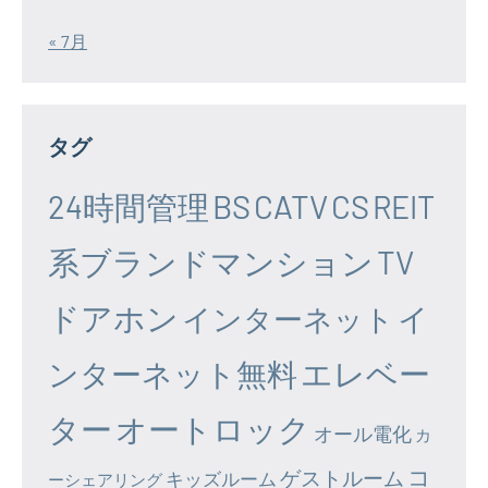
« 7月
タグ
24時間管理
BS
CATV
CS
REIT
系ブランドマンション
TV
ドアホン
イ
インターネット
エレベー
ンターネット無料
ター
オートロック
オール電化
カ
コ
ゲストルーム
キッズルーム
ーシェアリング