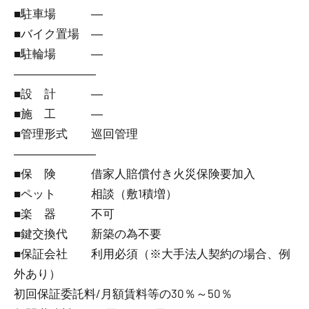
■駐車場 ―
■バイク置場 ―
■駐輪場 ―
―――――――
■設 計 ―
■施 工 ―
■管理形式 巡回管理
―――――――
■保 険 借家人賠償付き火災保険要加入
■ペット 相談（敷1積増）
■楽 器 不可
■鍵交換代 新築の為不要
■保証会社 利用必須（※大手法人契約の場合、例
外あり）
初回保証委託料/月額賃料等の30％～50％