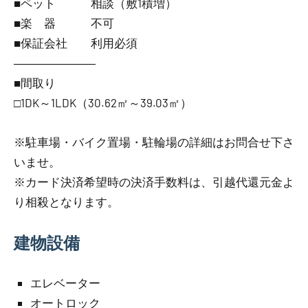
■ペット 相談（敷1積増）
■楽 器 不可
■保証会社 利用必須
―――――――
■間取り
□1DK～1LDK（30.62㎡～39.03㎡）
※駐車場・バイク置場・駐輪場の詳細はお問合せ下さ
いませ。
※カード決済希望時の決済手数料は、引越代還元金よ
り相殺となります。
建物設備
エレベーター
オートロック