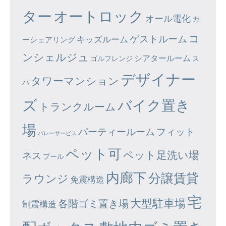
ター
オートロック
オール電化
カ
コ
ゲストルーム
キッズルーム
ーシェアリング
ンシェルジュ
シアタールーム
ゴルフレンジ
ス
デザイナー
タワーマンション
パ
ズ
バイク置き
トランクルーム
場
パーティールーム
フィット
バレーサービス
ペット可
ペット足洗い場
ネス
プール
内廊下
分譲賃貸
ラウンジ
免震構造
宅
大型駐車場
各階ゴミ置き場
制震構造