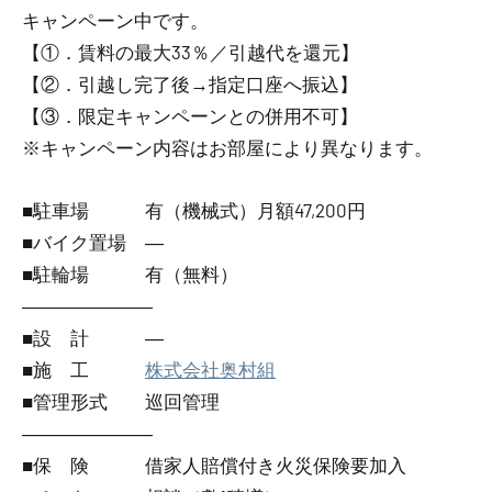
キャンペーン中です。
【①．賃料の最大33％／引越代を還元】
【②．引越し完了後→指定口座へ振込】
【③．限定キャンペーンとの併用不可】
※キャンペーン内容はお部屋により異なります。
■駐車場 有（機械式）月額47,200円
■バイク置場 ―
■駐輪場 有（無料）
―――――――
■設 計 ―
■施 工
株式会社奥村組
■管理形式 巡回管理
―――――――
■保 険 借家人賠償付き火災保険要加入