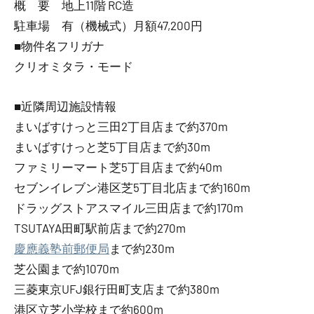
概 要 地上11階 RC造
駐車場 有（機械式）月額47,200円
■物件名フリガナ
クリオミタラ・モード
■近隣周辺施設情報
まいばすけっと三田2丁目店まで約370m
まいばすけっと芝5丁目店まで約30m
ファミリーマート芝5丁目店まで約40m
セブンイレブン港区芝5丁目北店まで約160m
ドラッグストアスマイル三田店まで約170m
TSUTAYA田町駅前店まで約270m
慶應義塾前郵便局
まで約230m
芝公園まで約1070m
三菱東京UFJ銀行田町支店まで約380m
港区立芝小学校まで約600m