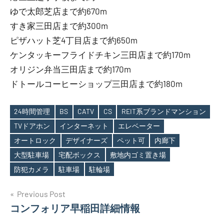
ゆで太郎芝店まで約670m
すき家三田店まで約300m
ピザハット芝4丁目店まで約650m
ケンタッキーフライドチキン三田店まで約170m
オリジン弁当三田店まで約170m
ドトールコーヒーショップ三田店まで約180m
24時間管理
BS
CATV
CS
REIT系ブランドマンション
TVドアホン
インターネット
エレベーター
オートロック
デザイナーズ
ペット可
内廊下
Tags
大型駐車場
宅配ボックス
敷地内ゴミ置き場
防犯カメラ
駐車場
駐輪場
投
Previous Post
コンフォリア早稲田詳細情報
稿