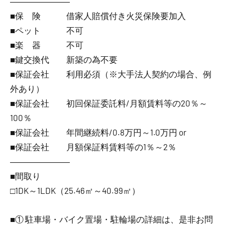
―――――――
■保 険 借家人賠償付き火災保険要加入
■ペット 不可
■楽 器 不可
■鍵交換代 新築の為不要
■保証会社 利用必須（※大手法人契約の場合、例
外あり）
■保証会社 初回保証委託料/月額賃料等の20％～
100％
■保証会社 年間継続料/0.8万円～1.0万円 or
■保証会社 月額保証料賃料等の1％～2％
―――――――
■間取り
□1DK～1LDK（25.46㎡～40.99㎡）
■① 駐車場・バイク置場・駐輪場の詳細は、是非お問