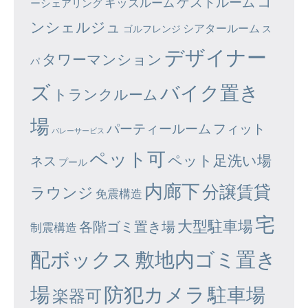
コ
ゲストルーム
キッズルーム
ーシェアリング
ンシェルジュ
シアタールーム
ゴルフレンジ
ス
デザイナー
タワーマンション
パ
ズ
バイク置き
トランクルーム
場
パーティールーム
フィット
バレーサービス
ペット可
ペット足洗い場
ネス
プール
内廊下
分譲賃貸
ラウンジ
免震構造
宅
大型駐車場
各階ゴミ置き場
制震構造
配ボックス
敷地内ゴミ置き
場
防犯カメラ
駐車場
楽器可