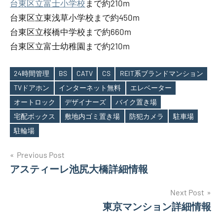
台東区立富士小学校
まで約210m
台東区立東浅草小学校まで約450m
台東区立桜橋中学校まで約660m
台東区立富士幼稚園まで約210m
24時間管理
BS
CATV
CS
REIT系ブランドマンション
TVドアホン
インターネット無料
エレベーター
オートロック
デザイナーズ
バイク置き場
Tags
宅配ボックス
敷地内ゴミ置き場
防犯カメラ
駐車場
駐輪場
投
Previous Post
アスティーレ池尻大橋詳細情報
稿
ナ
Next Post
東京マンション詳細情報
ビ