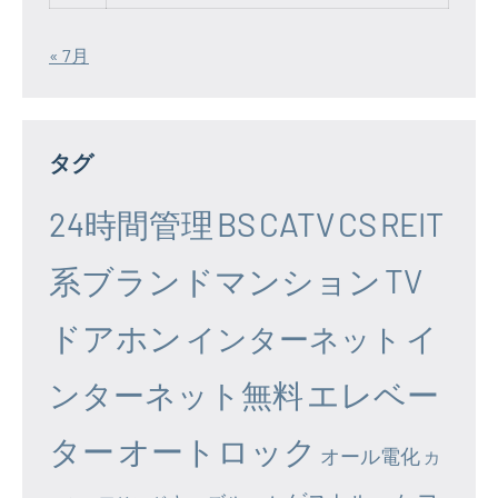
« 7月
タグ
24時間管理
BS
CATV
CS
REIT
系ブランドマンション
TV
ドアホン
イ
インターネット
エレベー
ンターネット無料
ター
オートロック
オール電化
カ