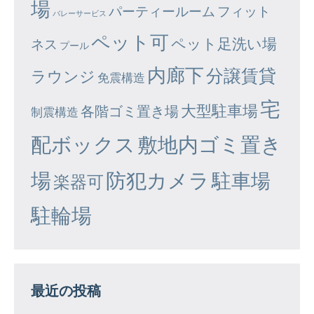
場
パーティールーム
フィット
バレーサービス
ペット可
ペット足洗い場
ネス
プール
内廊下
分譲賃貸
ラウンジ
免震構造
宅
大型駐車場
各階ゴミ置き場
制震構造
配ボックス
敷地内ゴミ置き
場
防犯カメラ
駐車場
楽器可
駐輪場
最近の投稿