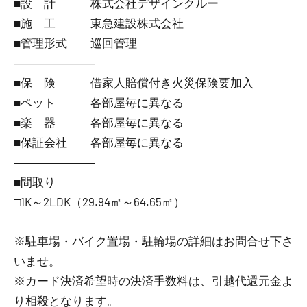
■設 計 株式会社デザインクルー
■施 工 東急建設株式会社
■管理形式 巡回管理
―――――――
■保 険 借家人賠償付き火災保険要加入
■ペット 各部屋毎に異なる
■楽 器 各部屋毎に異なる
■保証会社 各部屋毎に異なる
―――――――
■間取り
□1K～2LDK（29.94㎡～64.65㎡）
※駐車場・バイク置場・駐輪場の詳細はお問合せ下さ
いませ。
※カード決済希望時の決済手数料は、引越代還元金よ
り相殺となります。