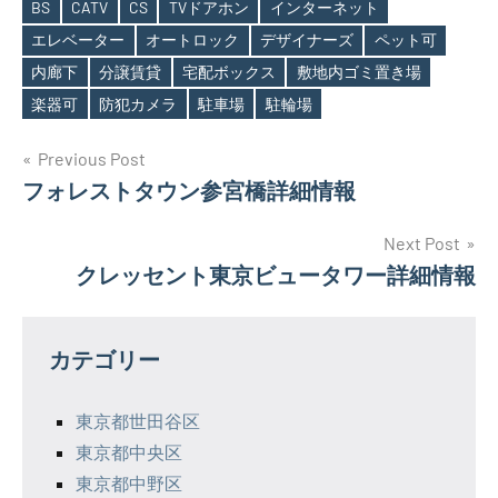
BS
CATV
CS
TVドアホン
インターネット
エレベーター
オートロック
デザイナーズ
ペット可
Tags
内廊下
分譲賃貸
宅配ボックス
敷地内ゴミ置き場
楽器可
防犯カメラ
駐車場
駐輪場
投
Previous Post
フォレストタウン参宮橋詳細情報
稿
ナ
Next Post
クレッセント東京ビュータワー詳細情報
ビ
ゲ
カテゴリー
ー
シ
東京都世田谷区
東京都中央区
ョ
東京都中野区