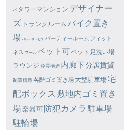
デザイナー
タワーマンション
パ
ズ
バイク置き
トランクルーム
場
パーティールーム
フィット
バレーサービス
ペット可
ペット足洗い場
ネス
プール
内廊下
分譲賃貸
ラウンジ
免震構造
宅
大型駐車場
各階ゴミ置き場
制震構造
配ボックス
敷地内ゴミ置き
場
防犯カメラ
駐車場
楽器可
駐輪場