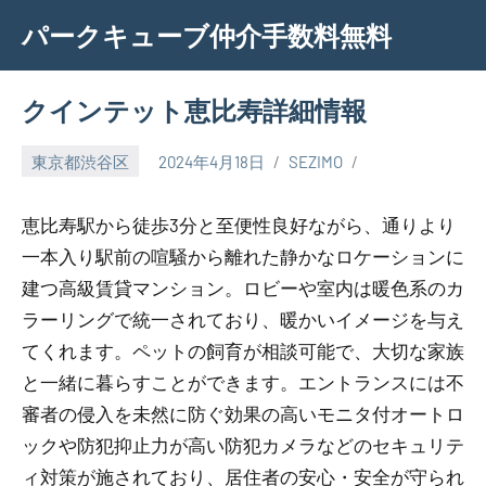
Skip
パークキューブ仲介手数料無料
to
content
クインテット恵比寿詳細情報
東京都渋谷区
2024年4月18日
SEZIMO
恵比寿駅から徒歩3分と至便性良好ながら、通りより
一本入り駅前の喧騒から離れた静かなロケーションに
建つ高級賃貸マンション。ロビーや室内は暖色系のカ
ラーリングで統一されており、暖かいイメージを与え
てくれます。ペットの飼育が相談可能で、大切な家族
と一緒に暮らすことができます。エントランスには不
審者の侵入を未然に防ぐ効果の高いモニタ付オートロ
ックや防犯抑止力が高い防犯カメラなどのセキュリテ
ィ対策が施されており、居住者の安心・安全が守られ