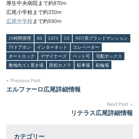
厚生中央病院まで約870m
広尾小学校まで約330m
広尾中学校
まで約590m
24時間管理
BS
CATV
CS
REIT系ブランドマンション
TVドアホン
インターネット
エレベーター
Tags
オートロック
デザイナーズ
ペット可
宅配ボックス
敷地内ゴミ置き場
防犯カメラ
駐車場
駐輪場
投
Previous Post
エルファーロ広尾詳細情報
稿
ナ
Next Post
リテラス広尾詳細情報
ビ
ゲ
カテゴリー