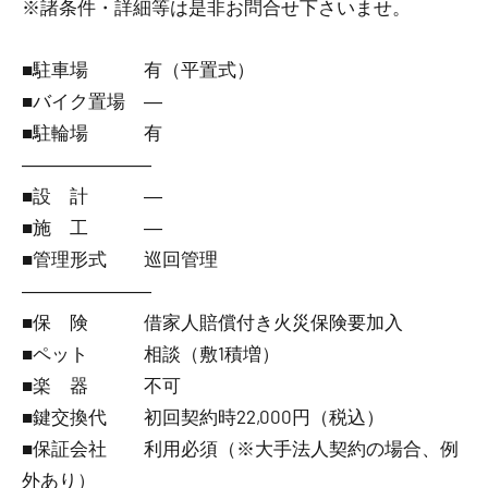
※諸条件・詳細等は是非お問合せ下さいませ。
■駐車場 有（平置式）
■バイク置場 ―
■駐輪場 有
―――――――
■設 計 ―
■施 工 ―
■管理形式 巡回管理
―――――――
■保 険 借家人賠償付き火災保険要加入
■ペット 相談（敷1積増）
■楽 器 不可
■鍵交換代 初回契約時22,000円（税込）
■保証会社 利用必須（※大手法人契約の場合、例
外あり）