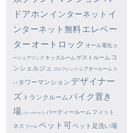
ドアホン
イ
インターネット
エレベー
ンターネット無料
ター
オートロック
オール電化
カ
コ
ゲストルーム
キッズルーム
ーシェアリング
ンシェルジュ
シアタールーム
ゴルフレンジ
ス
デザイナー
タワーマンション
パ
ズ
バイク置き
トランクルーム
場
パーティールーム
フィット
バレーサービス
ペット可
ペット足洗い場
ネス
プール