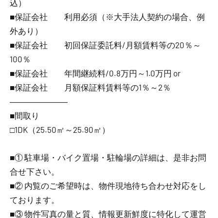
込）
■保証会社 利用必須（※大手法人契約の場合、例
外あり）
■保証会社 初回保証委託料/月額賃料等の20％～
100％
■保証会社 年間継続料/0.8万円～1.0万円 or
■保証会社 月額保証料賃料等の1％～2％
―――――――
■間取り
□1DK（25.50㎡～25.90㎡）
■① 駐車場・バイク置場・駐輪場の詳細は、是非お問
合せ下さい。
■② 内覧のご希望時は、物件現地待ち合わせ対応をし
ております。
■③ 物件写真の量と質、情報更新鮮度に特化して運営