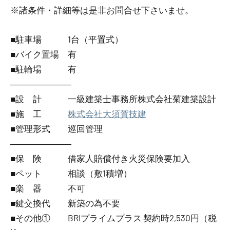
※諸条件・詳細等は是非お問合せ下さいませ。
■駐車場 1台（平置式）
■バイク置場 有
■駐輪場 有
―――――――
■設 計 一級建築士事務所株式会社菊建築設計
■施 工
株式会社大須賀技建
■管理形式 巡回管理
―――――――
■保 険 借家人賠償付き火災保険要加入
■ペット 相談（敷1積増）
■楽 器 不可
■鍵交換代 新築の為不要
■その他① BRIプライムプラス 契約時2,530円（税