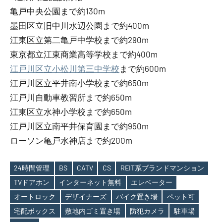
亀戸中央公園まで約130m
墨田区立旧中川水辺公園まで約400m
江東区立第二亀戸中学校まで約290m
東京都立江東商業高等学校まで約400m
江戸川区立小松川第三中学校
まで約600m
江戸川区立平井南小学校まで約650m
江戸川自動車教習所まで約650m
江東区立水神小学校まで約650m
江戸川区立南平井保育園まで約950m
ローソン亀戸水神店まで約200m
24時間管理
BS
CATV
CS
REIT系ブランドマンション
TVドアホン
インターネット無料
エレベーター
オートロック
デザイナーズ
バイク置き場
ペット可
Tags
宅配ボックス
敷地内ゴミ置き場
防犯カメラ
駐車場