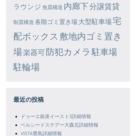
内廊下
分譲賃貸
ラウンジ
免震構造
宅
大型駐車場
各階ゴミ置き場
制震構造
配ボックス
敷地内ゴミ置き
場
防犯カメラ
駐車場
楽器可
駐輪場
最近の投稿
ドゥーエ銀座イースト3詳細情報
ベルシードステアー大森北詳細情報
VISTA豊島詳細情報