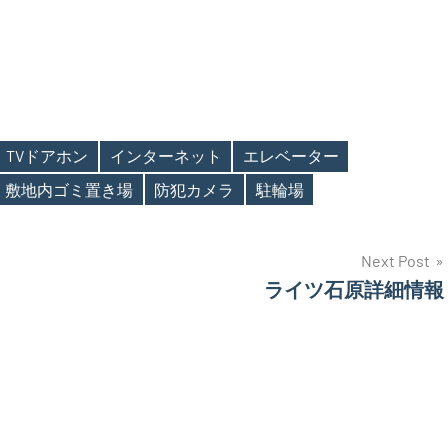
TVドアホン
インターネット
エレベーター
敷地内ゴミ置き場
防犯カメラ
駐輪場
Next Post
ライツ石原詳細情報