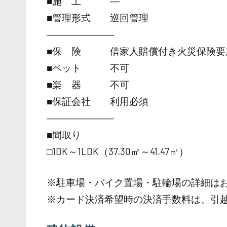
■施 工 ―
■管理形式 巡回管理
―――――――
■保 険 借家人賠償付き火災保険要
■ペット 不可
■楽 器 不可
■保証会社 利用必須
―――――――
■間取り
□1DK～1LDK（37.30㎡～41.47㎡）
※駐車場・バイク置場・駐輪場の詳細は
※カード決済希望時の決済手数料は、引