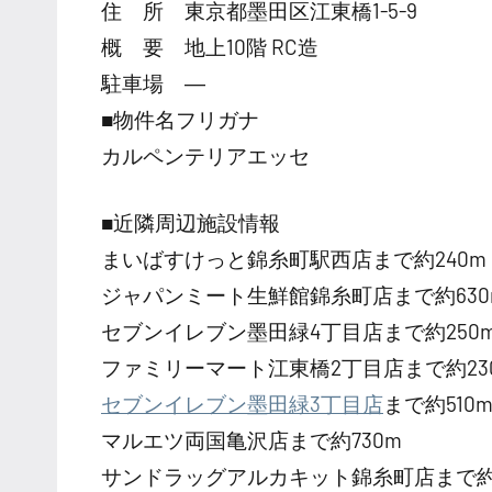
住 所 東京都墨田区江東橋1-5-9
概 要 地上10階 RC造
駐車場 ―
■物件名フリガナ
カルペンテリアエッセ
■近隣周辺施設情報
まいばすけっと錦糸町駅西店まで約240m
ジャパンミート生鮮館錦糸町店まで約630
セブンイレブン墨田緑4丁目店まで約250
ファミリーマート江東橋2丁目店まで約23
セブンイレブン墨田緑3丁目店
まで約510
マルエツ両国亀沢店まで約730m
サンドラッグアルカキット錦糸町店まで約6