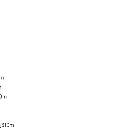
m
m
0m
m
10m