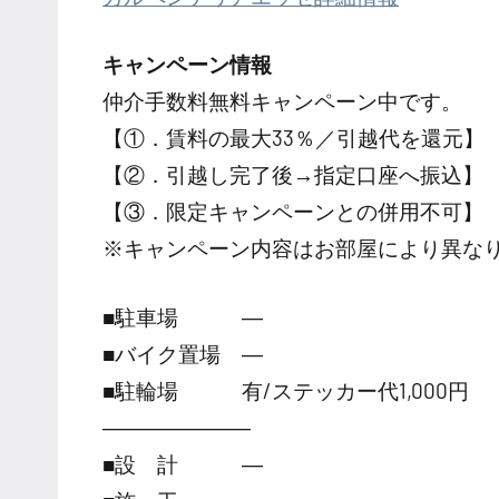
キャンペーン情報
仲介手数料無料
キャンペーン中です。
【①．賃料の最大33％／引越代を還元】
【②．引越し完了後→指定口座へ振込】
【③．限定キャンペーンとの併用不可】
※キャンペーン内容はお部屋により異な
■駐車場 ―
■バイク置場 ―
■駐輪場 有/ステッカー代1,000円
―――――――
■設 計 ―