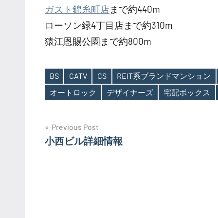
ガスト錦糸町店
まで約440m
ローソン緑4丁目店まで約310m
猿江恩賜公園まで約800m
BS
CATV
CS
REIT系ブランドマンション
Tags
オートロック
デザイナーズ
宅配ボックス
投
Previous Post
小西ビル詳細情報
稿
ナ
ビ
ゲ