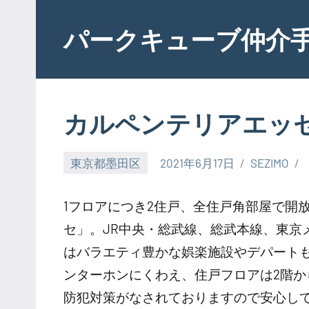
Skip
to
パークキューブ仲介
content
カルペンテリアエッ
東京都墨田区
2021年6月17日
SEZIMO
1フロアにつき2住戸、全住戸角部屋で開
セ」。JR中央・総武線、総武本線、東京
はバラエティ豊かな娯楽施設やデパート
ンターホンにくわえ、住戸フロアは2階
防犯対策がなされておりますので安心し