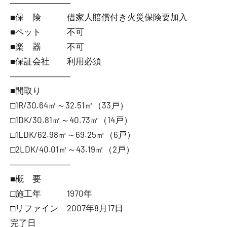
―――――――
■保 険 借家人賠償付き火災保険要加入
■ペット 不可
■楽 器 不可
■保証会社 利用必須
―――――――
■間取り
□1R/30.64㎡～32.51㎡（33戸）
□1DK/30.81㎡～40.73㎡（14戸）
□1LDK/62.98㎡～69.25㎡（6戸）
□2LDK/40.01㎡～43.19㎡（2戸）
―――――――
■概 要
□施工年 1970年
□リファイン 2007年8月17日
完了日