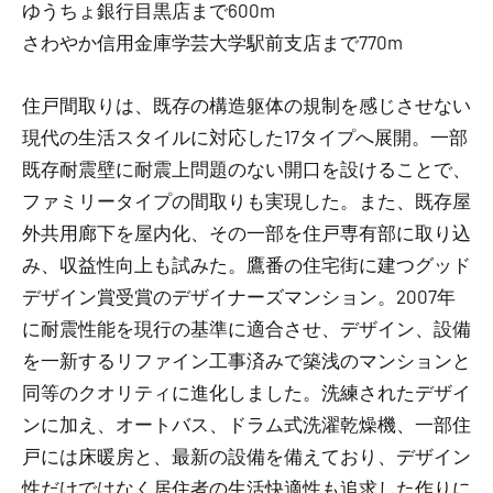
ゆうちょ銀行目黒店まで600m
さわやか信用金庫学芸大学駅前支店まで770m
住戸間取りは、既存の構造躯体の規制を感じさせない
現代の生活スタイルに対応した17タイプへ展開。一部
既存耐震壁に耐震上問題のない開口を設けることで、
ファミリータイプの間取りも実現した。また、既存屋
外共用廊下を屋内化、その一部を住戸専有部に取り込
み、収益性向上も試みた。鷹番の住宅街に建つグッド
デザイン賞受賞のデザイナーズマンション。2007年
に耐震性能を現行の基準に適合させ、デザイン、設備
を一新するリファイン工事済みで築浅のマンションと
同等のクオリティに進化しました。洗練されたデザイ
ンに加え、オートバス、ドラム式洗濯乾燥機、一部住
戸には床暖房と、最新の設備を備えており、デザイン
性だけではなく居住者の生活快適性も追求した作りに