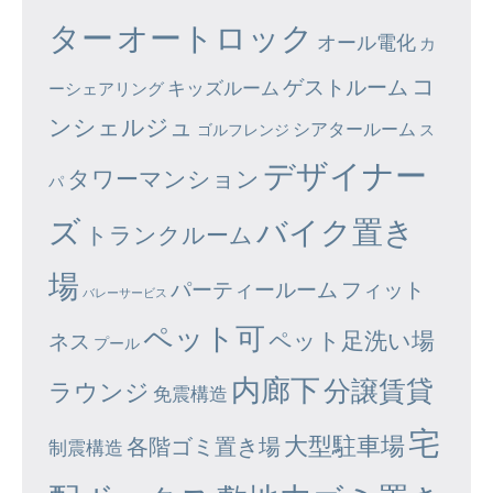
ター
オートロック
オール電化
カ
コ
ゲストルーム
キッズルーム
ーシェアリング
ンシェルジュ
シアタールーム
ゴルフレンジ
ス
デザイナー
タワーマンション
パ
ズ
バイク置き
トランクルーム
場
パーティールーム
フィット
バレーサービス
ペット可
ペット足洗い場
ネス
プール
内廊下
分譲賃貸
ラウンジ
免震構造
宅
大型駐車場
各階ゴミ置き場
制震構造