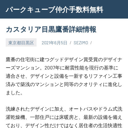
Skip
パークキューブ仲介手数料無料
to
content
カスタリア目黒鷹番詳細情報
東京都目黒区
2021年6月5日
SEZIMO
鷹番の住宅街に建つグッドデザイン賞受賞のデザイナ
ーズマンション。2007年に耐震性能を現行の基準に
適合させ、デザインと設備を一新するリファイン工事
済みで築浅のマンションと同等のクオリティに進化し
ました。
洗練されたデザインに加え、オートバスやドラム式洗
濯乾燥機、一部住戸には床暖房と、最新の設備を備え
ており、デザイン性だけではなく居住者の生活快適性