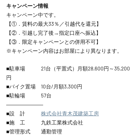
キャンペーン情報
キャンペーン中です。
【①．賃料の最大33％／引越代を還元】
【②．引越し完了後→指定口座へ振込】
【③．限定キャンペーンとの併用不可】
※キャンペーン内容はお部屋により異なります。
■駐車場 21台（平置式）月額28,600円～35,200
円
■バイク置場 10台/月額3,300円
■駐輪場 57台
―――――――
■設 計
株式会社青木茂建築工房
■施 工 九鉄工業株式会社
■管理形式 通勤管理