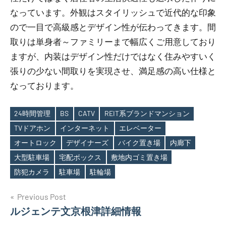
なっています。外観はスタイリッシュで近代的な印象
ので一目で高級感とデザイン性が伝わってきます。間
取りは単身者～ファミリーまで幅広くご用意しており
ますが、内装はデザイン性だけではなく住みやすいく
張りの少ない間取りを実現させ、満足感の高い仕様と
なっております。
24時間管理
BS
CATV
REIT系ブランドマンション
TVドアホン
インターネット
エレベーター
オートロック
デザイナーズ
バイク置き場
内廊下
Tags
大型駐車場
宅配ボックス
敷地内ゴミ置き場
防犯カメラ
駐車場
駐輪場
投
Previous Post
ルジェンテ文京根津詳細情報
稿