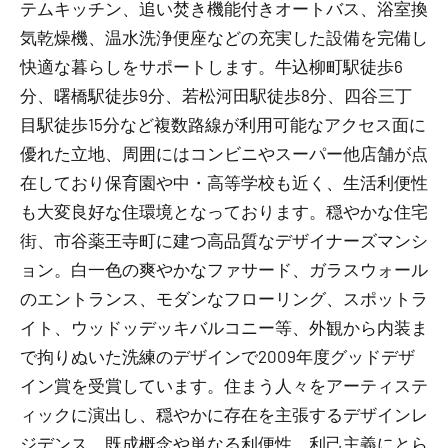
テムキッチン、追い焚き機能付きオートバス、浴室換
気乾燥機、温水洗浄便座などの充実した設備を完備し
快適な暮らしをサポートします。牛込柳町駅徒歩6
分、曙橋駅徒歩9分、若松河田駅徒歩8分、四谷三丁
目駅徒歩15分など複数路線が利用可能なアクセス面に
優れた立地、周囲にはコンビニやスーパー他店舗が点
在しており保育園や中・高等学校も近く、生活利便性
も大変良好な住環境となっております。穏やかな住宅
街、市谷薬王寺町に建つ高品質なデザイナーズマンシ
ョン。白一色の爽やかなファサード、ガラスウォール
のエントランス、モダンなフローリング、スポットラ
イト、ウッドッデッキバルコニー等、外観から内装ま
で拘りぬいた洗練のデザインで2009年度グッドデザ
イン賞を受賞しています。住まう人々をアーティステ
ィックに演出し、穏やかに存在を主張するデザインレ
ジデンス、既成概念や単なる利便性、利己主義にとら