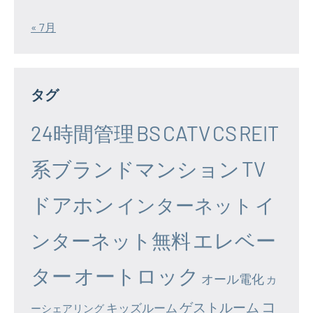
« 7月
タグ
24時間管理
BS
CATV
CS
REIT
系ブランドマンション
TV
ドアホン
イ
インターネット
エレベー
ンターネット無料
ター
オートロック
オール電化
カ
コ
ゲストルーム
キッズルーム
ーシェアリング