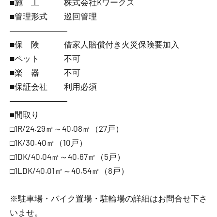
■施 工 株式会社Kワークス
■管理形式 巡回管理
―――――――
■保 険 借家人賠償付き火災保険要加入
■ペット 不可
■楽 器 不可
■保証会社 利用必須
―――――――
■間取り
□1R/24.29㎡～40.08㎡（27戸）
□1K/30.40㎡（10戸）
□1DK/40.04㎡～40.67㎡（5戸）
□1LDK/40.01㎡～40.54㎡（8戸）
※駐車場・バイク置場・駐輪場の詳細はお問合せ下さ
いませ。