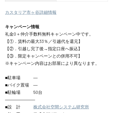
カスタリア市ヶ谷詳細情報
キャンペーン情報
礼金0
＋
仲介手数料無料
キャンペーン中です。
【①．賃料の最大33％／引越代を還元】
【②．引越し完了後→指定口座へ振込】
【③．限定キャンペーンとの併用不可】
※キャンペーン内容はお部屋により異なります。
■駐車場 ―
■バイク置場 ―
■駐輪場 50台
―――――――
■設 計
株式会社空間システム研究所