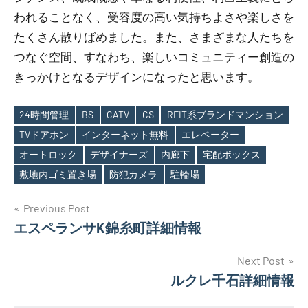
われることなく、受容度の高い気持ちよさや楽しさを
たくさん散りばめました。また、さまざまな人たちを
つなぐ空間、すなわち、楽しいコミュニティー創造の
きっかけとなるデザインになったと思います。
24時間管理
BS
CATV
CS
REIT系ブランドマンション
TVドアホン
インターネット無料
エレベーター
Tags
オートロック
デザイナーズ
内廊下
宅配ボックス
敷地内ゴミ置き場
防犯カメラ
駐輪場
投
Previous Post
エスペランサK錦糸町詳細情報
稿
ナ
Next Post
ルクレ千石詳細情報
ビ