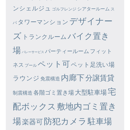
ンシェルジュ
シアタールーム
ゴルフレンジ
ス
デザイナー
タワーマンション
パ
ズ
バイク置き
トランクルーム
場
パーティールーム
フィット
バレーサービス
ペット可
ペット足洗い場
ネス
プール
内廊下
分譲賃貸
ラウンジ
免震構造
宅
大型駐車場
各階ゴミ置き場
制震構造
配ボックス
敷地内ゴミ置き
場
防犯カメラ
駐車場
楽器可