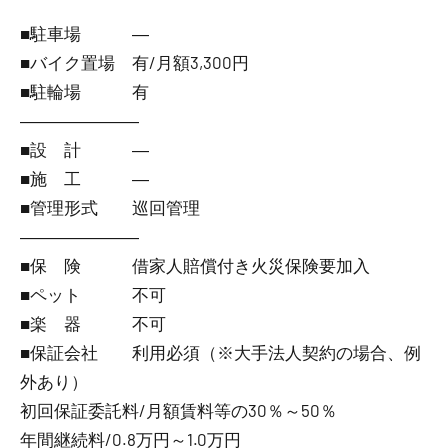
■駐車場 ―
■バイク置場 有/月額3,300円
■駐輪場 有
―――――――
■設 計 ―
■施 工 ―
■管理形式 巡回管理
―――――――
■保 険 借家人賠償付き火災保険要加入
■ペット 不可
■楽 器 不可
■保証会社 利用必須（※大手法人契約の場合、例
外あり）
初回保証委託料/月額賃料等の30％～50％
年間継続料/0.8万円～1.0万円