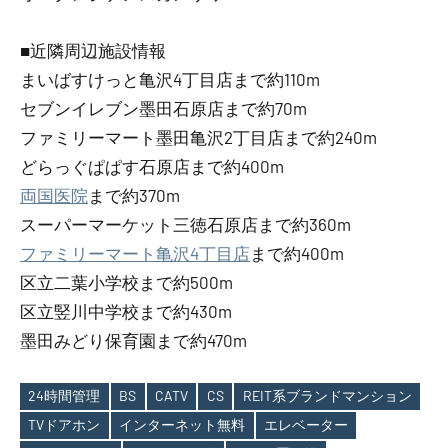
■近隣周辺施設情報
まいばすけっと亀沢4丁目店まで約110m
セブンイレブン墨田石原店まで約70m
ファミリーマート墨田亀沢2丁目店まで約240m
どらっぐぱぱす石原店まで約400m
両国医院
まで約370m
スーパーマーケット三徳石原店まで約360m
ファミリーマート亀沢4丁目店
まで約400m
区立二葉小学校まで約500m
区立竪川中学校まで約430m
墨田みどり保育園まで約470m
24時間管理
BS
CATV
CS
REIT系ブランドマンション
TVドアホン
インターネット無料
エレベーター