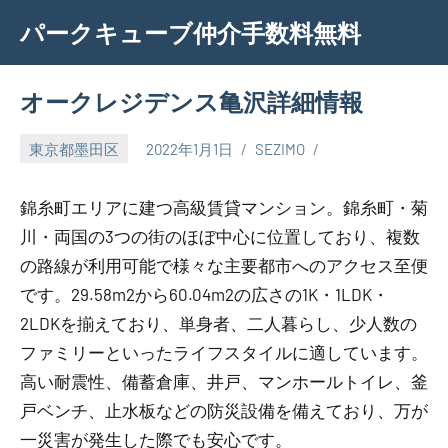
Skip
パークキューブ仲介手数料無料
to
content
オークレジデンス亀沢詳細情報
東京都墨田区
2022年1月1日
SEZIMO
錦糸町エリアに建つ高級賃貸マンション。錦糸町・菊
川・両国の3つの街のほぼ中心に位置しており、複数
の路線が利用可能で様々な主要都市へのアクセス至便
です。29.58m2から60.04m2の広さの1K・1LDK・
2LDKを揃えており、単身者、二人暮らし、少人数の
ファミリーといったライフスタイルに適しています。
高い耐震性、備蓄倉庫、井戸、マンホールトイレ、釜
戸ベンチ、止水板などの防災設備を備えており、万が
一災害が発生した際でも安心です。