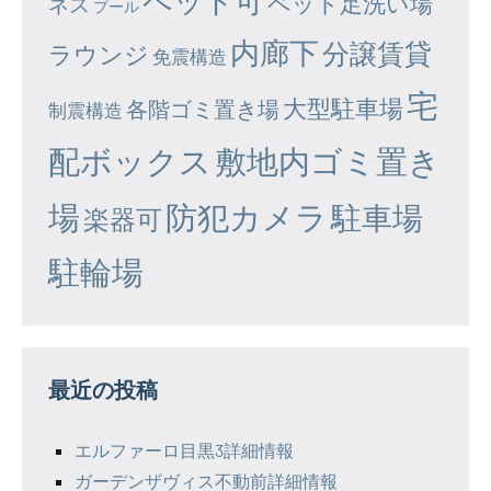
ペット可
ペット足洗い場
ネス
プール
内廊下
分譲賃貸
ラウンジ
免震構造
宅
大型駐車場
各階ゴミ置き場
制震構造
配ボックス
敷地内ゴミ置き
場
防犯カメラ
駐車場
楽器可
駐輪場
最近の投稿
エルファーロ目黒3詳細情報
ガーデンザヴィス不動前詳細情報