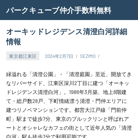
Skip
パークキューブ仲介手数料無料
to
content
オーキッドレジデンス清澄白河詳細
情報
東京都江東区
2024年2月7日
SEZIMO
緑溢れる「清澄公園」・「清澄庭園」至近、開放てき
なリバーサイド、江東区深川2丁目に建つ「オーキッ
ドレジデンス清澄白河」。1986年3月築、地上8階建
て・総戸数28戸、下町情緒漂う清澄・門仲エリアに
建つリノベマンションです。都営大江戸線「門前仲
町」駅まで徒歩7分、東京のブルックリンと呼ばれア
ートとオシャレなカフェの街として近年人気の「清澄
白河」駅も徒歩7分で利用可能です。