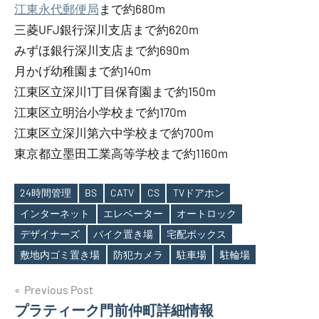
江東永代郵便局
まで約680m
三菱UFJ銀行深川支店まで約620m
みずほ銀行深川支店まで約690m
月かげ幼稚園まで約140m
江東区立深川1丁目保育園まで約150m
江東区立明治小学校まで約170m
江東区立深川第六中学校まで約700m
東京都立墨田工業高等学校まで約1160m
24時間管理
BS
CATV
CS
TVドアホン
インターネット
エレベーター
オートロック
Tags
デザイナーズ
バイク置き場
宅配ボックス
敷地内ゴミ置き場
防犯カメラ
駐車場
駐輪場
投
Previous Post
プラティーク門前仲町詳細情報