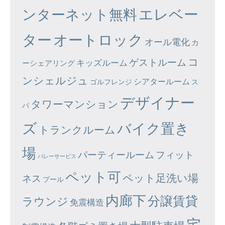
エレベー
ンターネット無料
ター
オートロック
オール電化
カ
コ
ゲストルーム
キッズルーム
ーシェアリング
ンシェルジュ
シアタールーム
ゴルフレンジ
ス
デザイナー
タワーマンション
パ
ズ
バイク置き
トランクルーム
場
パーティールーム
フィット
バレーサービス
ペット可
ペット足洗い場
ネス
プール
内廊下
分譲賃貸
ラウンジ
免震構造
宅