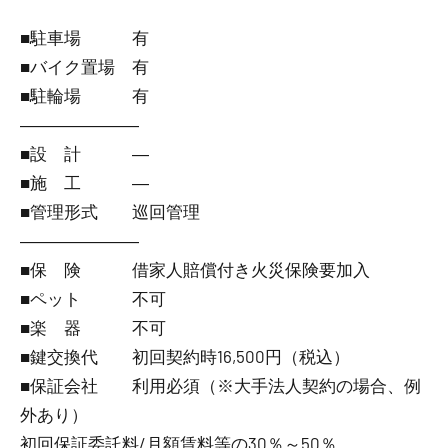
■駐車場 有
■バイク置場 有
■駐輪場 有
―――――――
■設 計 ―
■施 工 ―
■管理形式 巡回管理
―――――――
■保 険 借家人賠償付き火災保険要加入
■ペット 不可
■楽 器 不可
■鍵交換代 初回契約時16,500円（税込）
■保証会社 利用必須（※大手法人契約の場合、例
外あり）
初回保証委託料/月額賃料等の30％～50％