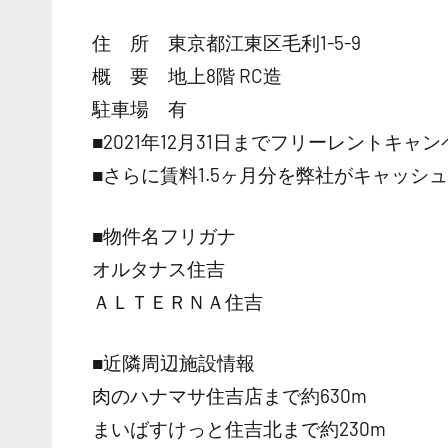
住 所 東京都江東区毛利1-5-9
概 要 地上8階 RC造
駐車場 有
■2021年12月31日までフリーレントキャ
■さらに賃料1.5ヶ月分を弊社がキャッシ
■物件名フリガナ
オルタナス住吉
ＡＬＴＥＲＮＡ住吉
■近隣周辺施設情報
肉のハナマサ住吉店まで約630m
まいばすけっと住吉北まで約230m