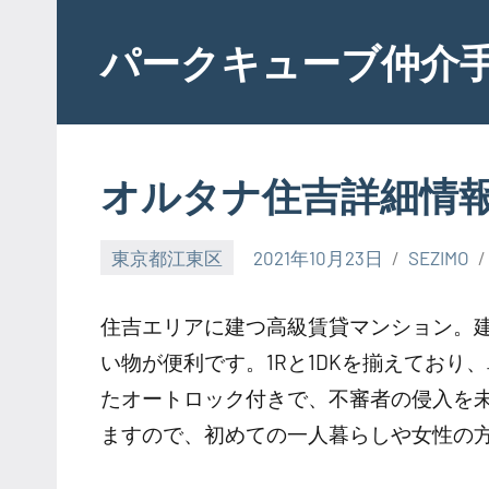
Skip
to
パークキューブ仲介
content
オルタナ住吉詳細情
東京都江東区
2021年10月23日
SEZIMO
住吉エリアに建つ高級賃貸マンション。建
い物が便利です。1Rと1DKを揃えてお
たオートロック付きで、不審者の侵入を
ますので、初めての一人暮らしや女性の