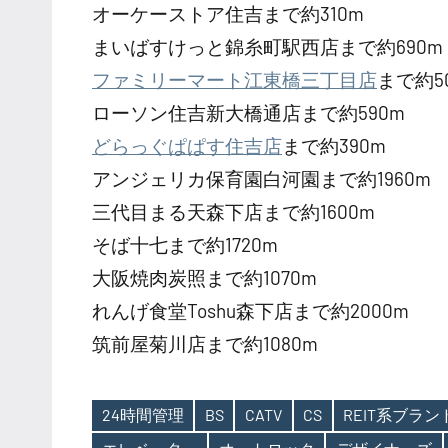
オーケーストア住吉まで約310m
まいばすけっと錦糸町駅西店まで約690m
ファミリーマート江東橋三丁目店
まで約5
ローソン住吉新大橋通店まで約590m
どらっぐぱぱす住吉店
まで約390m
アンジェリカ保育園白河園まで約1960m
三代目まる天森下店まで約1600m
そば十七まで約1720m
大阪焼肉炭照まで約1070m
れんげ食堂Toshu森下店まで約2000m
筑前屋菊川店まで約1080m
24時間管理
BS
CATV
CS
REIT系ブラ