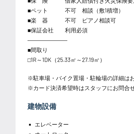
■保 険 借家人賠償付き火災保険要
■ペット 不可 相談（敷1積増）
■楽 器 不可 ピアノ相談可
■保証会社 利用必須
―――――――
■間取り
□1R～1DK（25.33㎡～27.19㎡）
※駐車場・バイク置場・駐輪場の詳細は
※カード決済希望時はスタッフにお問合
建物設備
エレベーター