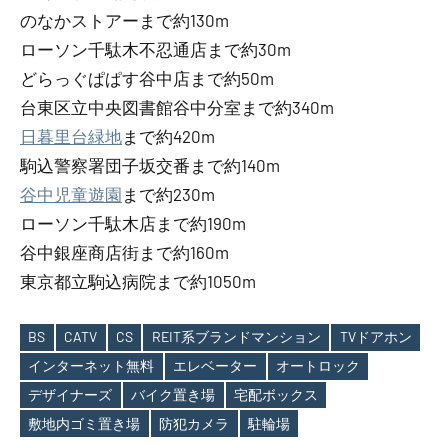
のなかストアーまで約130m
ローソン千駄木不忍通店まで約30m
どらっぐぱぱす谷中店まで約50m
台東区立中央図書館谷中分室まで約340m
日暮里台緑地
まで約420m
駒込警察署団子坂交番まで約140m
谷中児童遊園
まで約230m
ローソン千駄木店まで約190m
谷中銀座商店街まで約160m
東京都立駒込病院まで約1050m
BS
CATV
CS
REIT系ブランドマンション
TVドアホン
インターネット無料
エレベーター
オートロック
Tags
デザイナーズ
バイク置き場
宅配ボックス
敷地内ゴミ置き場
防犯カメラ
駐輪場