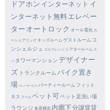
ドアホン
イ
インターネット
エレベー
ンターネット無料
ター
オートロック
オール電化
カ
コ
ゲストルーム
キッズルーム
ーシェアリング
ンシェルジュ
シアタールーム
ゴルフレンジ
ス
デザイナー
タワーマンション
パ
ズ
バイク置き
トランクルーム
場
パーティールーム
フィット
バレーサービス
ペット可
ペット足洗い場
ネス
プール
内廊下
分譲賃貸
ラウンジ
免震構造