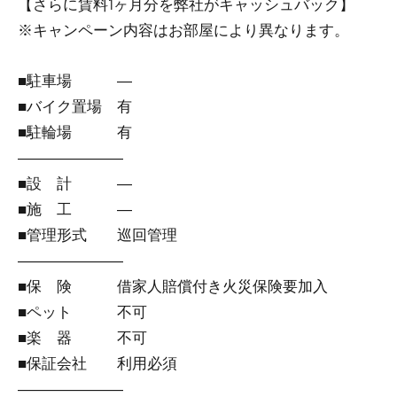
【さらに賃料1ヶ月分を弊社がキャッシュバック】
※キャンペーン内容はお部屋により異なります。
■駐車場 ―
■バイク置場 有
■駐輪場 有
―――――――
■設 計 ―
■施 工 ―
■管理形式 巡回管理
―――――――
■保 険 借家人賠償付き火災保険要加入
■ペット 不可
■楽 器 不可
■保証会社 利用必須
―――――――