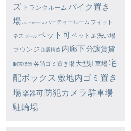
ズ
バイク置き
トランクルーム
場
パーティールーム
フィット
バレーサービス
ペット可
ペット足洗い場
ネス
プール
内廊下
分譲賃貸
ラウンジ
免震構造
宅
大型駐車場
各階ゴミ置き場
制震構造
配ボックス
敷地内ゴミ置き
場
防犯カメラ
駐車場
楽器可
駐輪場