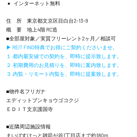
インターネット無料
住 所 東京都文京区目白台2-13-9
概 要 地上4階 RC造
■全部屋対象／実質フリーレント2ヶ月／相談可
▶ REIT FIND特典でお得にご契約くださいませ。
１.都内最安値での契約を、即時に提示致します。
２.初期費用のお見積りを、即時に案内致します。
３.内覧・リモート内覧を、即時に提案致します。
■物件名フリガナ
エディットブンキョウゴコクジ
ＥＤＩＴ文京護国寺
■近隣周辺施設情報
まいばすけっと雑司が谷1丁目店まで約180m