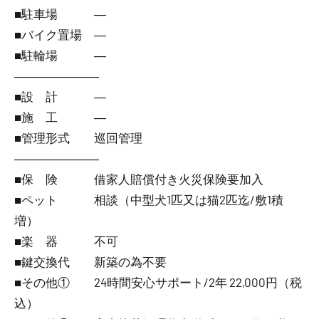
■駐車場 ―
■バイク置場 ―
■駐輪場 ―
―――――――
■設 計 ―
■施 工 ―
■管理形式 巡回管理
―――――――
■保 険 借家人賠償付き火災保険要加入
■ペット 相談（中型犬1匹又は猫2匹迄/敷1積
増）
■楽 器 不可
■鍵交換代 新築の為不要
■その他① 24時間安心サポート/2年 22,000円（税
込）