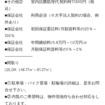
■その他② 室内抗菌処理代 契約時17,600円（税
込）
■保証会社 利用必須（※大手法人契約の場合、例
外あり）
■保証会社 初回保証委託料/月額賃料等の20％～
100％
■保証会社 年間継続料/0.8万円～1.0万円 or
■保証会社 月額保証料賃料等の1％～2％
―――――――
■間取り
□2LDK（48.17㎡～61.27㎡）
■① 駐車場・バイク置場・駐輪場の詳細は、是非お問
合せ下さい。
■② 内覧のご希望時は、物件現地待ち合わせ対応をし
ております。