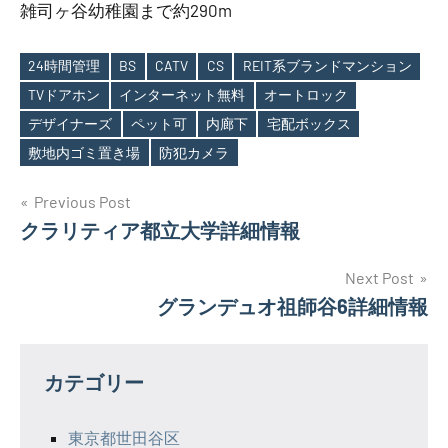
雑司ヶ谷幼稚園まで約290m
24時間管理
BS
CATV
CS
REIT系ブランドマンション
TVドアホン
インターネット無料
オートロック
Tags
デザイナーズ
ペット可
内廊下
宅配ボックス
敷地内ゴミ置き場
防犯カメラ
投
Previous Post
クラリティア都立大学詳細情報
稿
ナ
Next Post
グランデュオ祖師谷6詳細情報
ビ
ゲ
カテゴリー
ー
シ
東京都世田谷区