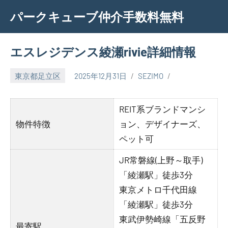
Skip
パークキューブ仲介手数料無料
to
content
エスレジデンス綾瀬rivie詳細情報
東京都足立区
2025年12月31日
SEZIMO
REIT系ブランドマンシ
物件特徴
ョン、デザイナーズ、
ペット可
JR常磐線(上野～取手)
「綾瀬駅」徒歩3分
東京メトロ千代田線
「綾瀬駅」徒歩3分
東武伊勢崎線「五反野
最寄駅