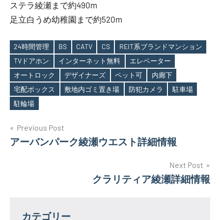
ステラ綾瀬まで約490m
足立白うめ幼稚園まで約520m
24時間管理
BS
CATV
CS
REIT系ブランドマンション
TVドアホン
インターネット無料
エレベーター
オートロック
デザイナーズ
ペット可
内廊下
Tags
宅配ボックス
敷地内ゴミ置き場
防犯カメラ
駐車場
駐輪場
投
Previous Post
アーバンパーク綾瀬ウエスト詳細情報
稿
ナ
Next Post
クラリティア綾瀬詳細情報
ビ
ゲ
カテゴリー