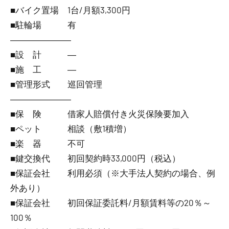
■バイク置場 1台/月額3,300円
■駐輪場 有
―――――――
■設 計 ―
■施 工 ―
■管理形式 巡回管理
―――――――
■保 険 借家人賠償付き火災保険要加入
■ペット 相談（敷1積増）
■楽 器 不可
■鍵交換代 初回契約時33,000円（税込）
■保証会社 利用必須（※大手法人契約の場合、例
外あり）
■保証会社 初回保証委託料/月額賃料等の20％～
100％