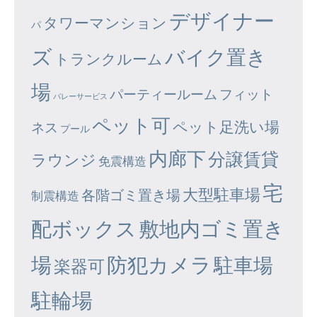
デザイナー
タワーマンション
パ
ズ
バイク置き
トランクルーム
場
パーティールーム
フィット
バレーサービス
ペット可
ペット足洗い場
ネス
プール
内廊下
分譲賃貸
ラウンジ
免震構造
宅
大型駐車場
各階ゴミ置き場
制震構造
配ボックス
敷地内ゴミ置き
場
防犯カメラ
駐車場
楽器可
駐輪場