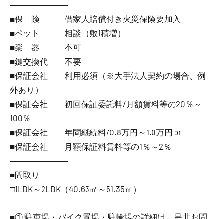
―――――――
■保 険 借家人賠償付き火災保険要加入
■ペット 相談（敷1積増）
■楽 器 不可
■鍵交換代 不要
■保証会社 利用必須（※大手法人契約の場合、例
外あり）
■保証会社 初回保証委託料/月額賃料等の20％～
100％
■保証会社 年間継続料/0.8万円～1.0万円 or
■保証会社 月額保証料賃料等の1％～2％
―――――――
■間取り
□1LDK～2LDK（40.63㎡～51.35㎡）
■① 駐車場・バイク置場・駐輪場の詳細は、是非お問