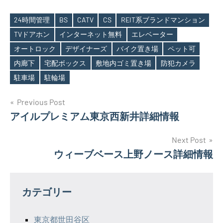
24時間管理
BS
CATV
CS
REIT系ブランドマンション
TVドアホン
インターネット無料
エレベーター
オートロック
デザイナーズ
バイク置き場
ペット可
Tags
内廊下
宅配ボックス
敷地内ゴミ置き場
防犯カメラ
駐車場
駐輪場
投
Previous Post
アイルプレミアム東京西新井詳細情報
稿
ナ
Next Post
ウィーブベース上野ノース詳細情報
ビ
ゲ
カテゴリー
ー
シ
東京都世田谷区