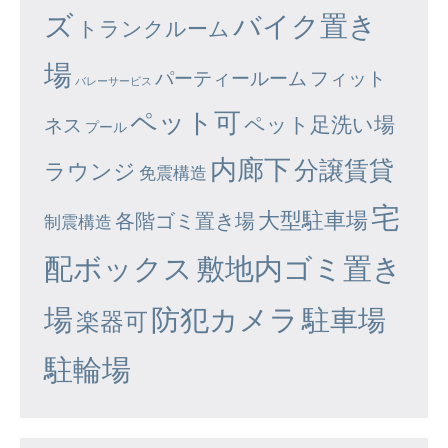
ズ
バイク置き
トランクルーム
場
パーティールーム
フィット
バレーサービス
ペット可
ペット足洗い場
ネス
プール
内廊下
分譲賃貸
ラウンジ
免震構造
宅
大型駐車場
各階ゴミ置き場
制震構造
配ボックス
敷地内ゴミ置き
場
防犯カメラ
駐車場
楽器可
駐輪場