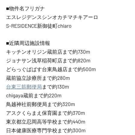
■物件名フリガナ
エスレジデンスシンオカチマチキアーロ
S-RESIDENCE新御徒町chiaro
■近隣周辺施設情報
キッチンオリジン蔵前店まで約730m
ジョナサン浅草稲荷町店まで約820m
どらっぐぱぱす台東鳥越店まで約500m
蔵前協立診療所まで約280m
台東三筋郵便局
まで約130m
chigaya蔵前まで約220m
鳥越神社前郵便局まで約320m
アスクくらまえ保育園まで約370m
東京都立忍岡高等学校まで約440m
日本健康医療専門学校まで約300m