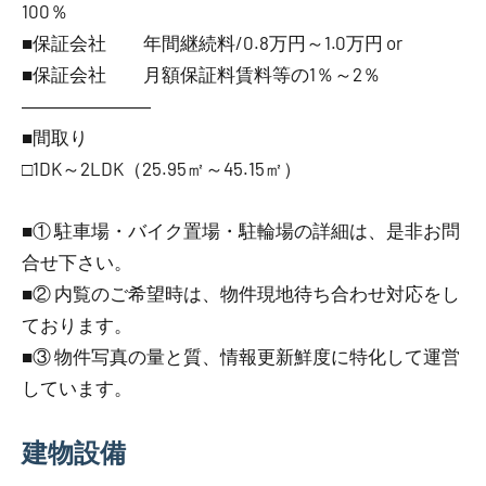
100％
■保証会社 年間継続料/0.8万円～1.0万円 or
■保証会社 月額保証料賃料等の1％～2％
―――――――
■間取り
□1DK～2LDK（25.95㎡～45.15㎡）
■① 駐車場・バイク置場・駐輪場の詳細は、是非お問
合せ下さい。
■② 内覧のご希望時は、物件現地待ち合わせ対応をし
ております。
■③ 物件写真の量と質、情報更新鮮度に特化して運営
しています。
建物設備