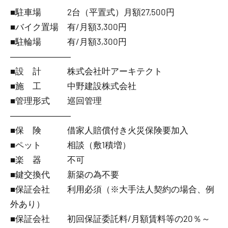
■駐車場 2台（平置式）月額27,500円
■バイク置場 有/月額3,300円
■駐輪場 有/月額3,300円
―――――――
■設 計 株式会社叶アーキテクト
■施 工 中野建設株式会社
■管理形式 巡回管理
―――――――
■保 険 借家人賠償付き火災保険要加入
■ペット 相談（敷1積増）
■楽 器 不可
■鍵交換代 新築の為不要
■保証会社 利用必須（※大手法人契約の場合、例
外あり）
■保証会社 初回保証委託料/月額賃料等の20％～