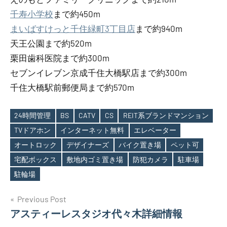
千寿小学校
まで約450m
まいばすけっと千住緑町3丁目店
まで約940m
天王公園まで約520m
栗田歯科医院まで約300m
セブンイレブン京成千住大橋駅店まで約300m
千住大橋駅前郵便局まで約570m
24時間管理
BS
CATV
CS
REIT系ブランドマンション
TVドアホン
インターネット無料
エレベーター
オートロック
デザイナーズ
バイク置き場
ペット可
Tags
宅配ボックス
敷地内ゴミ置き場
防犯カメラ
駐車場
駐輪場
投
Previous Post
アスティーレスタジオ代々木詳細情報
稿