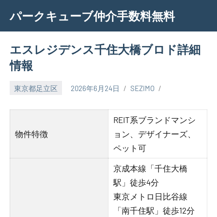
Skip
パークキューブ仲介手数料無料
to
content
エスレジデンス千住大橋ブロド詳細
情報
東京都足立区
2026年6月24日
SEZIMO
REIT系ブランドマンシ
物件特徴
ョン、デザイナーズ、
ペット可
京成本線「千住大橋
駅」徒歩4分
東京メトロ日比谷線
「南千住駅」徒歩12分