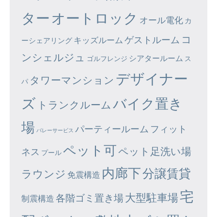
ター
オートロック
オール電化
カ
コ
ゲストルーム
キッズルーム
ーシェアリング
ンシェルジュ
シアタールーム
ゴルフレンジ
ス
デザイナー
タワーマンション
パ
ズ
バイク置き
トランクルーム
場
パーティールーム
フィット
バレーサービス
ペット可
ペット足洗い場
ネス
プール
内廊下
分譲賃貸
ラウンジ
免震構造
宅
大型駐車場
各階ゴミ置き場
制震構造