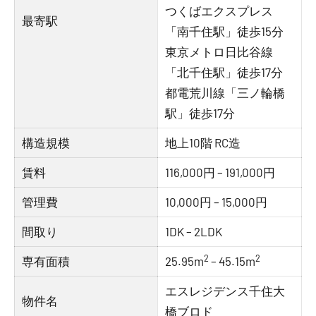
つくばエクスプレス
最寄駅
「南千住駅」徒歩15分
東京メトロ日比谷線
「北千住駅」徒歩17分
都電荒川線「三ノ輪橋
駅」徒歩17分
構造規模
地上10階 RC造
賃料
116,000円 – 191,000円
管理費
10,000円 – 15,000円
間取り
1DK – 2LDK
2
2
専有面積
25.95m
– 45.15m
エスレジデンス千住大
物件名
橋ブロド