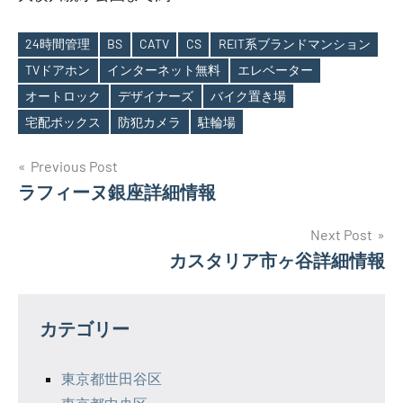
24時間管理
BS
CATV
CS
REIT系ブランドマンション
TVドアホン
インターネット無料
エレベーター
Tags
オートロック
デザイナーズ
バイク置き場
宅配ボックス
防犯カメラ
駐輪場
投
Previous Post
ラフィーヌ銀座詳細情報
稿
ナ
Next Post
カスタリア市ヶ谷詳細情報
ビ
ゲ
カテゴリー
ー
シ
東京都世田谷区