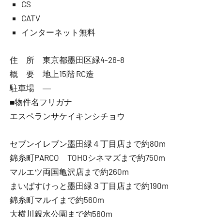
CS
CATV
インターネット無料
住 所 東京都墨田区緑4-26-8
概 要 地上15階 RC造
駐車場 ―
■物件名フリガナ
エスペランサケイキンシチョウ
セブンイレブン墨田緑４丁目店まで約80m
錦糸町PARCO TOHOシネマズまで約750m
マルエツ両国亀沢店まで約260m
まいばすけっと墨田緑３丁目店まで約190m
錦糸町マルイまで約560m
大横川親水公園まで約560m