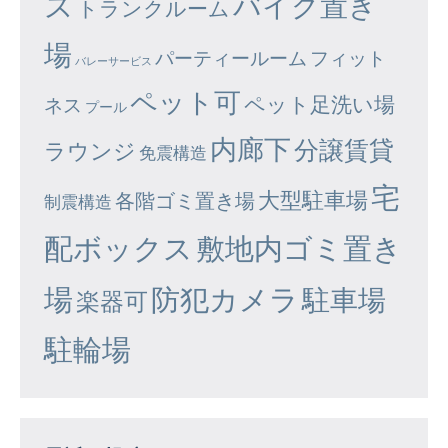
ズ
バイク置き
トランクルーム
場
パーティールーム
フィット
バレーサービス
ペット可
ペット足洗い場
ネス
プール
内廊下
分譲賃貸
ラウンジ
免震構造
宅
大型駐車場
各階ゴミ置き場
制震構造
配ボックス
敷地内ゴミ置き
場
防犯カメラ
駐車場
楽器可
駐輪場