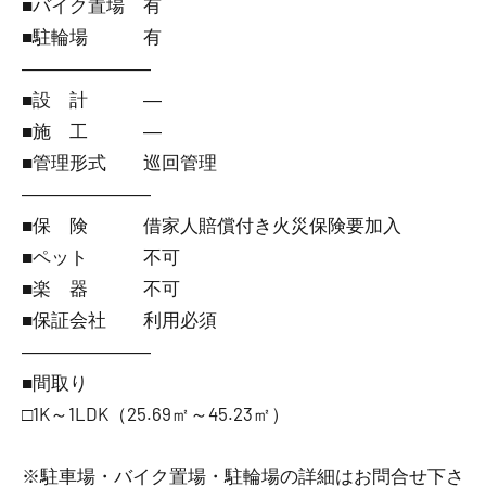
■バイク置場 有
■駐輪場 有
―――――――
■設 計 ―
■施 工 ―
■管理形式 巡回管理
―――――――
■保 険 借家人賠償付き火災保険要加入
■ペット 不可
■楽 器 不可
■保証会社 利用必須
―――――――
■間取り
□1K～1LDK（25.69㎡～45.23㎡）
※駐車場・バイク置場・駐輪場の詳細はお問合せ下さ