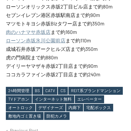
ローソンオリックス赤坂2丁目ビル店まで約80m
セブンイレブン港区赤坂駅南店まで約90m
マツモトキヨシ赤坂Bizタワー店まで約350m
肉のハナマサ赤坂店
まで約160m
ローソン赤坂氷川公園前店
まで約110m
成城石井赤坂アークヒルズ店まで約350m
虎の門病院まで約880m
デイリーヤマザキ赤坂2丁目店まで約90m
ココカラファイン赤坂2丁目店まで約240m
24時間管理
BS
CATV
CS
REIT系ブランドマンション
TVドアホン
インターネット無料
エレベーター
Tags
オートロック
デザイナーズ
内廊下
宅配ボックス
敷地内ゴミ置き場
防犯カメラ
Previous Post