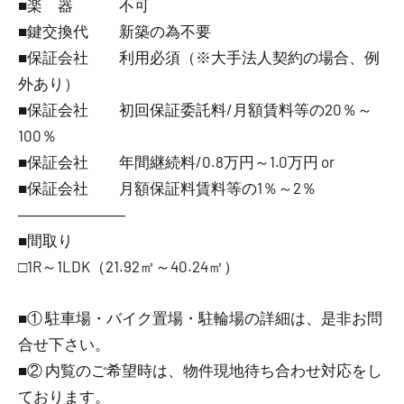
■楽 器 不可
■鍵交換代 新築の為不要
■保証会社 利用必須（※大手法人契約の場合、例
外あり）
■保証会社 初回保証委託料/月額賃料等の20％～
100％
■保証会社 年間継続料/0.8万円～1.0万円 or
■保証会社 月額保証料賃料等の1％～2％
―――――――
■間取り
□1R～1LDK（21.92㎡～40.24㎡）
■① 駐車場・バイク置場・駐輪場の詳細は、是非お問
合せ下さい。
■② 内覧のご希望時は、物件現地待ち合わせ対応をし
ております。