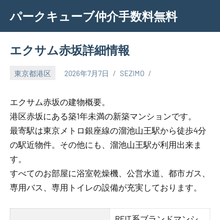
Skip
パークキューブ仲介手数料無料
to
content
エクサム赤坂詳細情報
東京都港区
2026年7月7日
SEZIMO
エクサム赤坂の建物概要。
港区赤坂にある築1年未満の新築マンションです。
最寄駅は東京メトロ銀座線の溜池山王駅から徒歩4分
の駅近物件。その他にも、溜池山王駅が利用出来ま
す。
すべてのお部屋に浴室乾燥機、公営水道、都市ガス、
専用バス、専用トイレの設備が充実しております。
REIT系ブランドマンシ