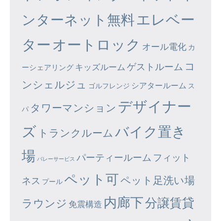
エレベー
ンターネット無料
ター
オートロック
オール電化
カ
コ
ゲストルーム
キッズルーム
ーシェアリング
ンシェルジュ
シアタールーム
ゴルフレンジ
ス
デザイナー
タワーマンション
パ
ズ
バイク置き
トランクルーム
場
パーティールーム
フィット
バレーサービス
ペット可
ペット足洗い場
ネス
プール
内廊下
分譲賃貸
ラウンジ
免震構造